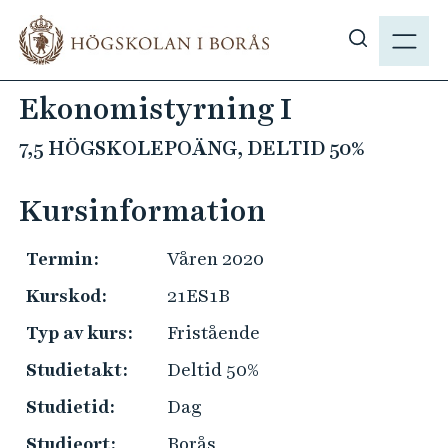
H
M
o
E
V
p
N
i
p
Ekonomistyrning I
Y
s
a
a
t
7,5 HÖGSKOLEPOÄNG, DELTID 50%
s
i
ö
l
Kursinformation
k
l
p
h
Termin:
Våren 2020
å
u
h
Kurskod:
21ES1B
v
b
u
Typ av kurs:
Fristående
.
d
s
Studietakt:
Deltid 50%
i
e
n
Studietid:
Dag
n
Studieort:
Borås