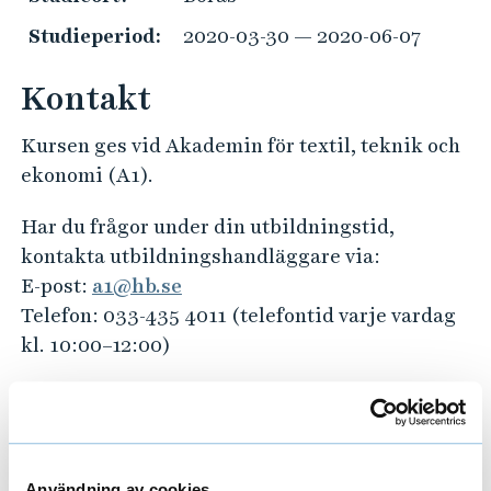
e
h
Studieperiod:
2020-03-30 — 2020-06-07
å
l
Kontakt
l
Kursen ges vid Akademin för textil, teknik och
e
ekonomi (A1).
t
Har du frågor under din utbildningstid,
kontakta utbildningshandläggare via:
E-post:
a1@hb.se
Telefon: 033-435 4011 (telefontid varje vardag
kl. 10:00–12:00)
Har du frågor kring val av studier och
kommande arbetsliv?
Kontakta studie- och karriärvägledningen
Användning av cookies