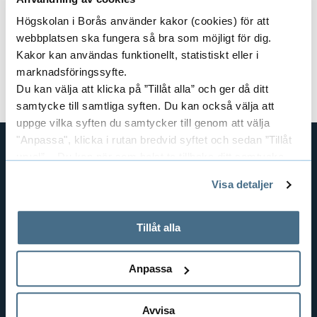
Kursansvarig:
Hans Bergkvist
Högskolan i Borås använder kakor (cookies) för att
webbplatsen ska fungera så bra som möjligt för dig.
Dokument
Kakor kan användas funktionellt, statistiskt eller i
marknadsföringssyfte.
Kursplan och litteraturlista (pdf)
Du kan välja att klicka på ”Tillåt alla” och ger då ditt
samtycke till samtliga syften. Du kan också välja att
uppge vilka syften du samtycker till genom att välja
"Anpassa", klicka i rutan bredvid syftet och sedan ”Tillåt
urval”. Du kan när som helst ta tillbaka ditt samtycke
GENVÄGAR
genom att öppna CookieBot på vår sida och klicka på ”Ta
Visa detaljer
tillbaka samtycke”.
BIBLIOTEKSHÖGSKOLAN
På fliken "Information" kan du läsa om hur kakorna
TEXTILHÖGSKOLAN
används och hur vi och våra leverantörer inhämtar och
Tillåt alla
BIBLIOTEKS- OCH INFORMATIONSVETENSKAP
behandlar personuppgifter.
HANDEL OCH IT
Anpassa
MÄNNISKAN I VÅRDEN
PEDAGOGISKT ARBETE
Avvisa