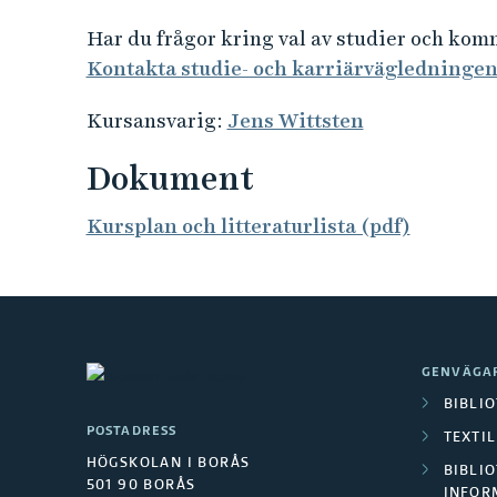
Har du frågor kring val av studier och ko
Kontakta studie- och karriärvägledninge
Kursansvarig:
Jens Wittsten
Dokument
Kursplan och litteraturlista (pdf)
GENVÄGA
BIBLI
POSTADRESS
TEXTI
HÖGSKOLAN I BORÅS
BIBLIO
501 90 BORÅS
INFOR