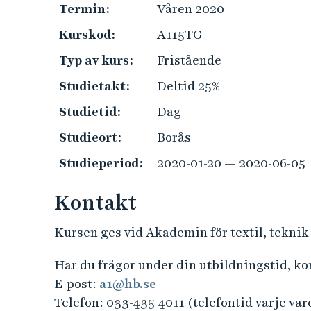
e
Termin:
Våren 2020
h
Kurskod:
A115TG
å
l
Typ av kurs:
Fristående
l
Studietakt:
Deltid 25%
e
t
Studietid:
Dag
Studieort:
Borås
Studieperiod:
2020-01-20 — 2020-06-05
Kontakt
Kursen ges vid Akademin för textil, teknik
Har du frågor under din utbildningstid, k
E-post:
a1@hb.se
Telefon: 033-435 4011 (telefontid varje var