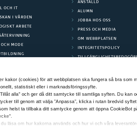
ANSTÄLLD
L OCH IT
ALUMN
SKAN I VÅRDEN
JOBBA HOS OSS
OGISKT ARBETE
PRESS OCH MEDIA
SÅTERVINNING
OM WEBBPLATSEN
L OCH MODE
INTEGRITETSPOLICY
UTBILDNING
TILLGÄNGLIGHETSREDOGÖR
E PARK BORÅS
 kakor (cookies) för att webbplatsen ska fungera så bra som möj
ellt, statistiskt eller i marknadsföringssyfte.
Tillåt alla” och ger då ditt samtycke till samtliga syften. Du kan o
© 2026 HÖGSKOLAN I BORÅS
ycker till genom att välja "Anpassa", klicka i rutan bredvid syfte
 som helst ta tillbaka ditt samtycke genom att öppna CookieBot p
ycke”.
n du läsa om hur kakorna används och hur vi och våra leverantö