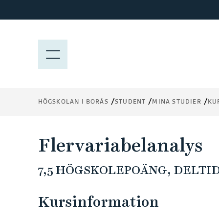
H
o
p
p
M
a
E
t
N
i
Y
l
HÖGSKOLAN I BORÅS
STUDENT
MINA STUDIER
KU
l
h
u
Flervariabelanalys
v
u
7,5 HÖGSKOLEPOÄNG, DELTID
d
i
n
Kursinformation
n