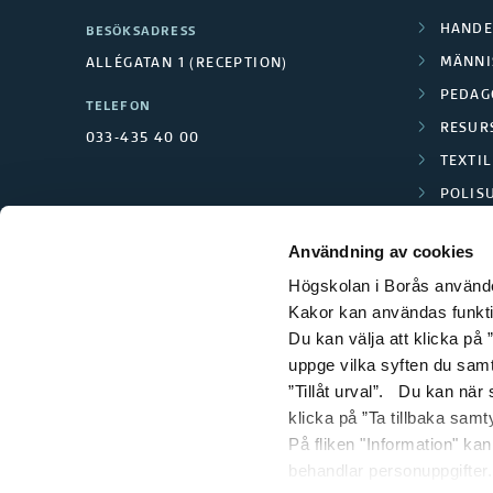
HANDE
BESÖKSADRESS
MÄNNI
ALLÉGATAN 1 (RECEPTION)
PEDAG
TELEFON
RESUR
033-435 40 00
TEXTI
POLIS
SCIENC
Användning av cookies
Högskolan i Borås använder
Kakor kan användas funktion
Du kan välja att klicka på ”
uppge vilka syften du samt
”Tillåt urval”. Du kan när
klicka på ”Ta tillbaka samt
På fliken "Information" ka
behandlar personuppgifter.