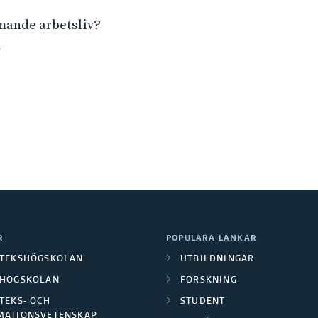
mmande arbetsliv?
n
R
POPULÄRA LÄNKAR
OTEKSHÖGSKOLAN
UTBILDNINGAR
LHÖGSKOLAN
FORSKNING
TEKS- OCH
STUDENT
MATIONSVETENSKAP