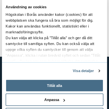
kommande arbetsliv?
Kontakta studie- och karriärvägledningen
Användning av cookies
Högskolan i Borås använder kakor (cookies) för att
Kursansvarig:
Pedro Brancoli
webbplatsen ska fungera så bra som möjligt för dig.
Kakor kan användas funktionellt, statistiskt eller i
Dokument
marknadsföringssyfte.
Du kan välja att klicka på ”Tillåt alla” och ger då ditt
Kursplan och litteraturlista (pdf)
samtycke till samtliga syften. Du kan också välja att
uppge vilka syften du samtycker till genom att välja
"Anpassa", klicka i rutan bredvid syftet och sedan ”Tillåt
urval”. Du kan när som helst ta tillbaka ditt samtycke
genom att öppna CookieBot på vår sida och klicka på ”Ta
Visa detaljer
tillbaka samtycke”.
GENVÄGAR
På fliken "Information" kan du läsa om hur kakorna
BIBLIOTEKSHÖGSKOLAN
används och hur vi och våra leverantörer inhämtar och
Tillåt alla
TEXTILHÖGSKOLAN
behandlar personuppgifter.
BIBLIOTEKS- OCH INFORMATIONSVETENSKAP
Anpassa
HANDEL OCH IT