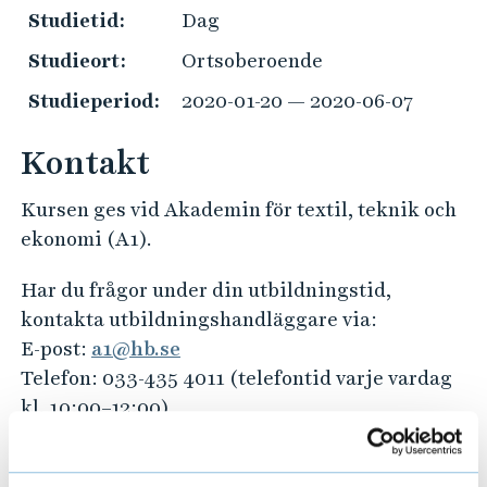
e
Studietid:
Dag
h
Studieort:
Ortsoberoende
å
l
Studieperiod:
2020-01-20 — 2020-06-07
l
e
Kontakt
t
Kursen ges vid Akademin för textil, teknik och
ekonomi (A1).
Har du frågor under din utbildningstid,
kontakta utbildningshandläggare via:
E-post:
a1@hb.se
Telefon: 033-435 4011 (telefontid varje vardag
kl. 10:00–12:00)
Har du frågor kring val av studier och