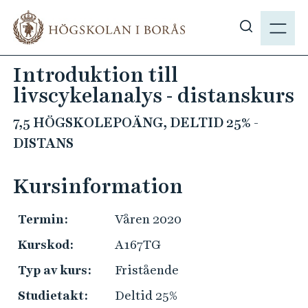
H
M
o
E
V
p
N
i
p
Introduktion till
Y
s
a
livscykelanalys - distanskurs
a
t
s
i
7,5 HÖGSKOLEPOÄNG, DELTID 25% -
ö
l
DISTANS
k
l
p
h
Kursinformation
å
u
h
v
b
Termin:
Våren 2020
u
.
d
Kurskod:
A167TG
s
i
Typ av kurs:
Fristående
e
n
n
Studietakt:
Deltid 25%