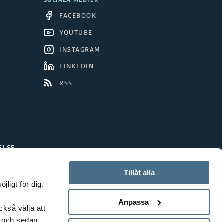
SOCIALA MEDIER
FACEBOOK
YOUTUBE
INSTAGRAM
LINKEDIN
RSS
ELSE
Tillåt alla
ligt för dig.
Anpassa
ckså välja att
t och sedan