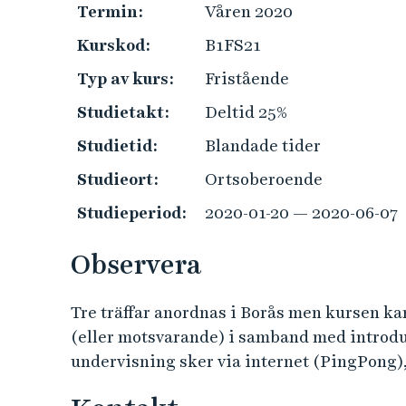
e
Termin:
Våren 2020
h
Kurskod:
B1FS21
å
l
Typ av kurs:
Fristående
l
Studietakt:
Deltid 25%
e
t
Studietid:
Blandade tider
Studieort:
Ortsoberoende
Studieperiod:
2020-01-20 — 2020-06-07
Observera
Tre träffar anordnas i Borås men kursen ka
(eller motsvarande) i samband med introd
undervisning sker via internet (PingPong),