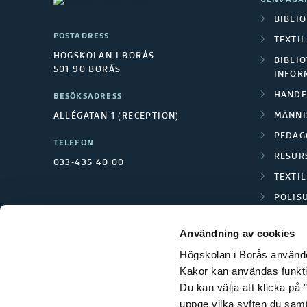
GENVÄGA
BIBLI
POSTADRESS
TEXTI
HÖGSKOLAN I BORÅS
BIBLIO
501 90 BORÅS
INFOR
HANDE
BESÖKSADRESS
MÄNNI
ALLÉGATAN 1 (RECEPTION)
PEDAG
TELEFON
RESUR
033-435 40 00
TEXTI
POLIS
SCIENC
Användning av cookies
Högskolan i Borås använder
Kakor kan användas funktion
Du kan välja att klicka på ”
uppge vilka syften du samt