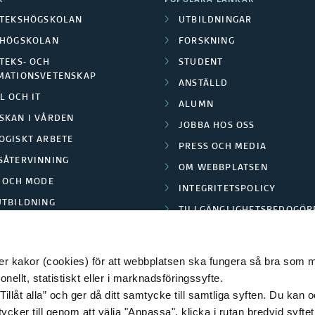
R
POPULÄRA LÄNKAR
OTEKSHÖGSKOLAN
UTBILDNINGAR
LHÖGSKOLAN
FORSKNING
TEKS- OCH
STUDENT
MATIONSVETENSKAP
ANSTÄLLD
L OCH IT
ALUMN
SKAN I VÅRDEN
JOBBA HOS OSS
OGISKT ARBETE
PRESS OCH MEDIA
SÅTERVINNING
OM WEBBPLATSEN
L OCH MODE
INTEGRITETSPOLICY
UTBILDNING
TILLGÄNGLIGHETSREDOGÖR
E PARK BORÅS
 kakor (cookies) för att webbplatsen ska fungera så bra som möj
ellt, statistiskt eller i marknadsföringssyfte.
Tillåt alla” och ger då ditt samtycke till samtliga syften. Du kan o
© 2026 HÖGSKOLAN I BORÅS
ycker till genom att välja "Anpassa", klicka i rutan bredvid syfte