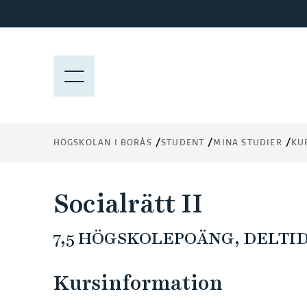
H
o
p
p
M
a
E
t
N
i
Y
l
HÖGSKOLAN I BORÅS
STUDENT
MINA STUDIER
KU
l
h
u
Socialrätt II
v
u
7,5 HÖGSKOLEPOÄNG, DELTID 
d
i
n
Kursinformation
n