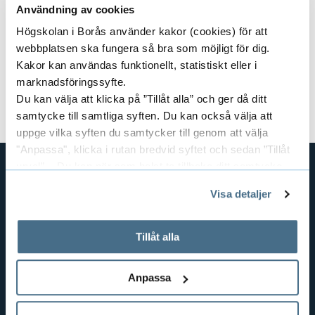
Användning av cookies
Kursansvarig: SNI
Högskolan i Borås använder kakor (cookies) för att
webbplatsen ska fungera så bra som möjligt för dig.
Dokument
Kakor kan användas funktionellt, statistiskt eller i
marknadsföringssyfte.
Kursplan och litteraturlista (pdf)
Du kan välja att klicka på ”Tillåt alla” och ger då ditt
samtycke till samtliga syften. Du kan också välja att
uppge vilka syften du samtycker till genom att välja
"Anpassa", klicka i rutan bredvid syftet och sedan ”Tillåt
urval”. Du kan när som helst ta tillbaka ditt samtycke
genom att öppna CookieBot på vår sida och klicka på ”Ta
GENVÄGAR
Visa detaljer
tillbaka samtycke”.
BIBLIOTEKSHÖGSKOLAN
På fliken "Information" kan du läsa om hur kakorna
TEXTILHÖGSKOLAN
används och hur vi och våra leverantörer inhämtar och
Tillåt alla
behandlar personuppgifter.
BIBLIOTEKS- OCH INFORMATIONSVETENSKAP
HANDEL OCH IT
Anpassa
MÄNNISKAN I VÅRDEN