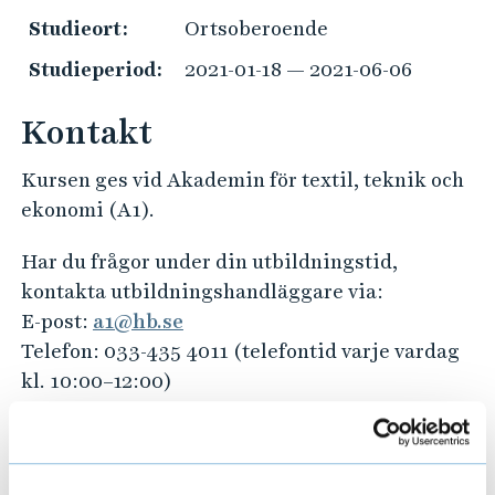
e
Studieort:
Ortsoberoende
h
å
Studieperiod:
2021-01-18 — 2021-06-06
l
l
Kontakt
e
t
Kursen ges vid Akademin för textil, teknik och
ekonomi (A1).
Har du frågor under din utbildningstid,
kontakta utbildningshandläggare via:
E-post:
a1@hb.se
Telefon: 033-435 4011 (telefontid varje vardag
kl. 10:00–12:00)
Har du frågor kring val av studier och
kommande arbetsliv?
Kontakta studie- och karriärvägledningen