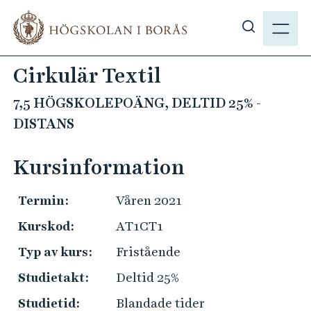
H
M
o
E
V
p
N
i
p
Cirkulär Textil
Y
s
a
a
t
7,5 HÖGSKOLEPOÄNG, DELTID 25% -
s
i
DISTANS
ö
l
k
l
Kursinformation
p
h
å
u
Termin:
Våren 2021
h
v
b
u
Kurskod:
AT1CT1
.
d
Typ av kurs:
Fristående
s
i
e
Studietakt:
Deltid 25%
n
n
Studietid:
Blandade tider