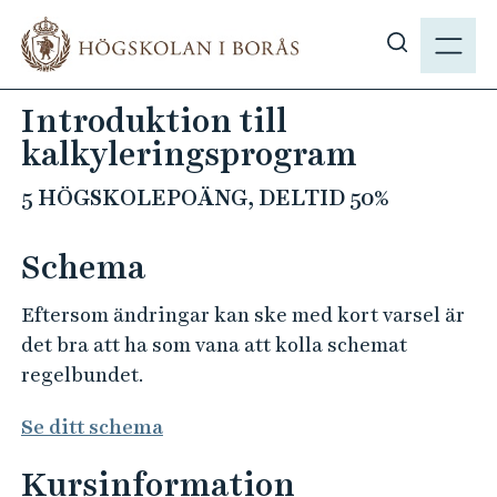
H
M
o
E
V
p
N
i
p
Introduktion till
Y
s
a
kalkyleringsprogram
a
t
s
i
5 HÖGSKOLEPOÄNG, DELTID 50%
ö
l
k
l
Schema
p
h
å
u
Eftersom ändringar kan ske med kort varsel är
h
v
det bra att ha som vana att kolla schemat
b
u
regelbundet.
.
d
s
i
Se ditt schema
e
n
n
Kursinformation