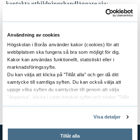
kontakta utbildningshandläggare via:
E-post:
a1@hb.se
Telefon: 033-435 4011 (telefontid varje vardag
kl. 10:00–12:00)
Användning av cookies
Har du frågor kring val av studier och
Högskolan i Borås använder kakor (cookies) för att
kommande arbetsliv?
webbplatsen ska fungera så bra som möjligt för dig.
Kakor kan användas funktionellt, statistiskt eller i
Kontakta studie- och karriärvägledningen
marknadsföringssyfte.
Kursansvarig:
Bill Andersson
Du kan välja att klicka på ”Tillåt alla” och ger då ditt
samtycke till samtliga syften. Du kan också välja att
Dokument
uppge vilka syften du samtycker till genom att välja
"Anpassa", klicka i rutan bredvid syftet och sedan ”Tillåt
Kursplan och litteraturlista (pdf)
urval”. Du kan när som helst ta tillbaka ditt samtycke
genom att öppna CookieBot på vår sida och klicka på ”Ta
Visa detaljer
tillbaka samtycke”.
På fliken "Information" kan du läsa om hur kakorna
används och hur vi och våra leverantörer inhämtar och
Tillåt alla