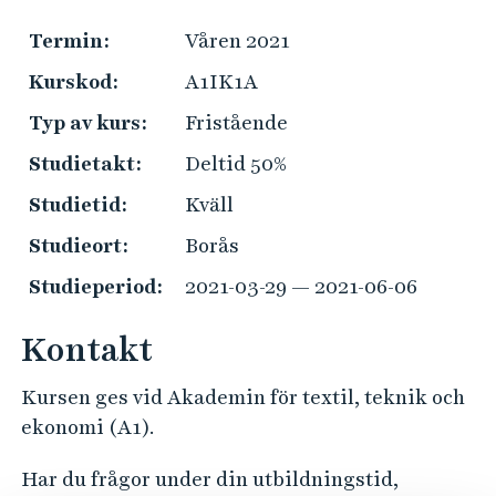
e
h
Termin:
Våren 2021
å
Kurskod:
A1IK1A
l
l
Typ av kurs:
Fristående
e
Studietakt:
Deltid 50%
t
Studietid:
Kväll
Studieort:
Borås
Studieperiod:
2021-03-29 — 2021-06-06
Kontakt
Kursen ges vid Akademin för textil, teknik och
ekonomi (A1).
Har du frågor under din utbildningstid,