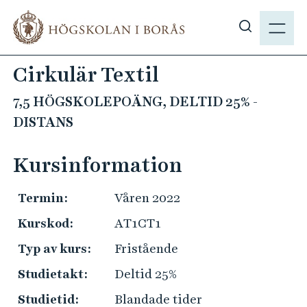
H
M
o
E
V
p
N
i
p
Cirkulär Textil
Y
s
a
a
t
7,5 HÖGSKOLEPOÄNG, DELTID 25% -
s
i
DISTANS
ö
l
k
l
Kursinformation
p
h
å
u
Termin:
Våren 2022
h
v
b
u
Kurskod:
AT1CT1
.
d
Typ av kurs:
Fristående
s
i
e
Studietakt:
Deltid 25%
n
n
Studietid:
Blandade tider