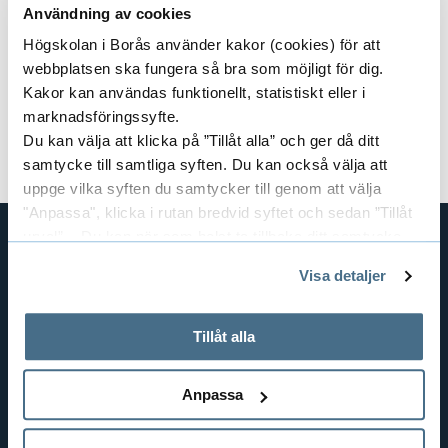
Användning av cookies
Kursansvarig: SNI
Högskolan i Borås använder kakor (cookies) för att
webbplatsen ska fungera så bra som möjligt för dig.
Dokument
Kakor kan användas funktionellt, statistiskt eller i
marknadsföringssyfte.
Kursplan och litteraturlista (pdf)
Du kan välja att klicka på ”Tillåt alla” och ger då ditt
samtycke till samtliga syften. Du kan också välja att
uppge vilka syften du samtycker till genom att välja
"Anpassa", klicka i rutan bredvid syftet och sedan ”Tillåt
urval”. Du kan när som helst ta tillbaka ditt samtycke
genom att öppna CookieBot på vår sida och klicka på ”Ta
GENVÄGAR
Visa detaljer
tillbaka samtycke”.
BIBLIOTEKSHÖGSKOLAN
På fliken "Information" kan du läsa om hur kakorna
TEXTILHÖGSKOLAN
används och hur vi och våra leverantörer inhämtar och
Tillåt alla
behandlar personuppgifter.
BIBLIOTEKS- OCH INFORMATIONSVETENSKAP
HANDEL OCH IT
Anpassa
MÄNNISKAN I VÅRDEN