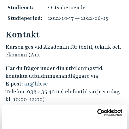
e
Studieort:
Ortsoberoende
h
å
Studieperiod:
2022-01-17 — 2022-06-05
l
l
Kontakt
e
t
Kursen ges vid Akademin för textil, teknik och
ekonomi (A1).
Har du frågor under din utbildningstid,
kontakta utbildningshandläggare via:
E-post:
a1@hb.se
Telefon: 033-435 4011 (telefontid varje vardag
kl. 10:00–12:00)
Har du frågor kring val av studier och
kommande arbetsliv?
Kontakta studie- och karriärvägledningen