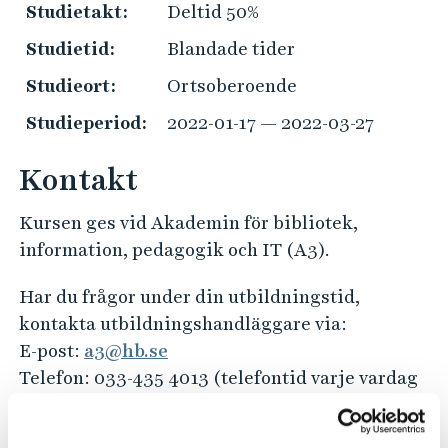
e
Studietakt:
Deltid 50%
h
Studietid:
Blandade tider
å
l
Studieort:
Ortsoberoende
l
Studieperiod:
2022-01-17 — 2022-03-27
e
t
Kontakt
Kursen ges vid Akademin för bibliotek,
information, pedagogik och IT (A3).
Har du frågor under din utbildningstid,
kontakta utbildningshandläggare via:
E-post:
a3@hb.se
Telefon: 033-435 4013 (telefontid varje vardag
kl. 10:00–12:00)