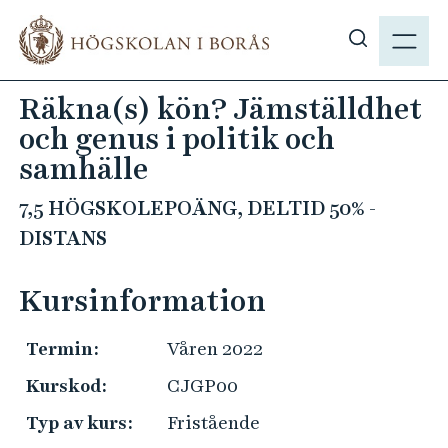
H
M
o
E
V
p
N
i
p
Räkna(s) kön? Jämställdhet
Y
s
a
och genus i politik och
a
t
s
samhälle
i
ö
l
7,5 HÖGSKOLEPOÄNG, DELTID 50% -
k
l
DISTANS
p
h
å
u
h
Kursinformation
v
b
u
.
d
Termin:
Våren 2022
s
i
Kurskod:
CJGP00
e
n
Typ av kurs:
Fristående
n