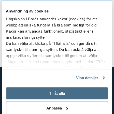
Har du frågor kring val av studier och
kommande arbetsliv?
Användning av cookies
Kontakta studie- och karriärvägledningen
Högskolan i Borås använder kakor (cookies) för att
webbplatsen ska fungera så bra som möjligt för dig.
Kursansvarig:
Linda Borglund
Kakor kan användas funktionellt, statistiskt eller i
marknadsföringssyfte.
Dokument
Du kan välja att klicka på ”Tillåt alla” och ger då ditt
samtycke till samtliga syften. Du kan också välja att
Kursplan och litteraturlista (pdf)
uppge vilka syften du samtycker till genom att välja
"Anpassa", klicka i rutan bredvid syftet och sedan ”Tillåt
urval”. Du kan när som helst ta tillbaka ditt samtycke
genom att öppna CookieBot på vår sida och klicka på ”Ta
Visa detaljer
tillbaka samtycke”.
GENVÄGAR
På fliken "Information" kan du läsa om hur kakorna
BIBLIOTEKSHÖGSKOLAN
används och hur vi och våra leverantörer inhämtar och
Tillåt alla
behandlar personuppgifter.
TEXTILHÖGSKOLAN
BIBLIOTEKS- OCH INFORMATIONSVETENSKAP
Anpassa