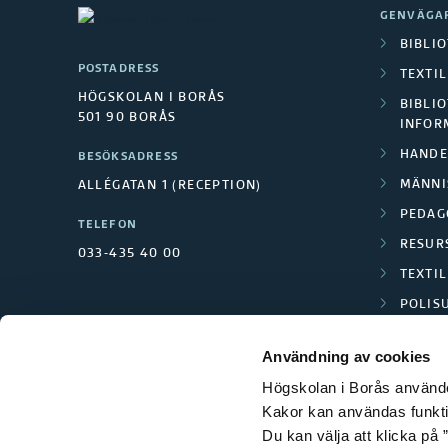
GENVÄGA
BIBLI
POSTADRESS
TEXTI
HÖGSKOLAN I BORÅS
BIBLIO
501 90 BORÅS
INFOR
HANDE
BESÖKSADRESS
MÄNNI
ALLÉGATAN 1 (RECEPTION)
PEDAG
TELEFON
RESUR
033-435 40 00
TEXTI
POLIS
SCIENC
Användning av cookies
Högskolan i Borås använder
Kakor kan användas funktion
Du kan välja att klicka på ”