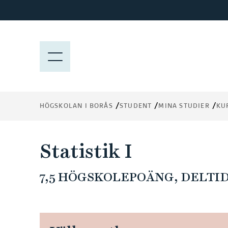
H
o
p
p
M
a
E
t
N
i
Y
l
HÖGSKOLAN I BORÅS
STUDENT
MINA STUDIER
KU
l
h
u
Statistik I
v
u
7,5 HÖGSKOLEPOÄNG, DELTID
d
i
n
n