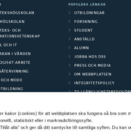
R
POPULÄRA LÄNKAR
OTEKSHÖGSKOLAN
UTBILDNINGAR
LHÖGSKOLAN
FORSKNING
TEKS- OCH
STUDENT
MATIONSVETENSKAP
ANSTÄLLD
L OCH IT
ALUMN
SKAN I VÅRDEN
JOBBA HOS OSS
OGISKT ARBETE
PRESS OCH MEDIA
SÅTERVINNING
OM WEBBPLATSEN
L OCH MODE
INTEGRITETSPOLICY
UTBILDNING
TILLGÄNGLIGHETSREDOGÖR
E PARK BORÅS
 kakor (cookies) för att webbplatsen ska fungera så bra som möj
ellt, statistiskt eller i marknadsföringssyfte.
Tillåt alla” och ger då ditt samtycke till samtliga syften. Du kan o