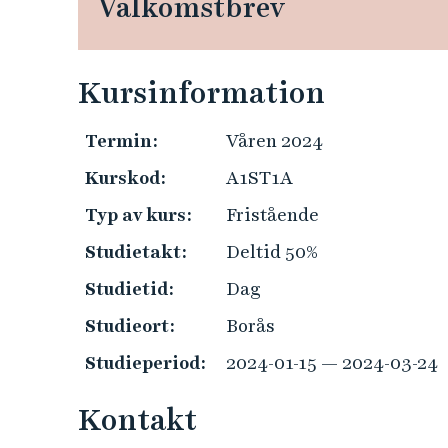
Välkomstbrev
e
h
å
l
Kursinformation
l
e
Termin:
Våren 2024
t
Kurskod:
A1ST1A
Typ av kurs:
Fristående
Studietakt:
Deltid 50%
Studietid:
Dag
Studieort:
Borås
Studieperiod:
2024-01-15 — 2024-03-24
Kontakt