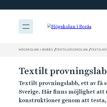
H
o
p
p
M
a
E
t
N
i
Y
l
HÖGSKOLAN I BORÅS
TEXTILHÖGSKOLAN
TEXTILH
l
h
u
Textilt provningsla
v
u
Textilt provningslabb, ett av få s
d
i
Sverige. Här finns möjlighet att
n
konstruktioner genom att testa, 
n