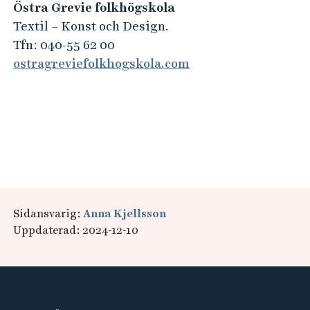
Östra Grevie folkhögskola
Textil – Konst och Design.
Tfn: 040-55 62 00
ostragreviefolkhogskola.com
B
i
l
d
Sidansvarig:
Anna Kjellsson
l
Uppdaterad: 2024-12-10
ä
n
k