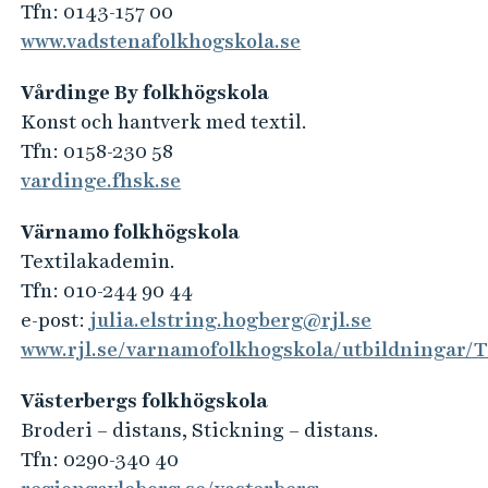
Tfn: 0143-157 00
www.vadstenafolkhogskola.se
Vårdinge By folkhögskola
Konst och hantverk med textil.
Tfn: 0158-230 58
vardinge.fhsk.se
Värnamo folkhögskola
Textilakademin.
Tfn: 010-244 90 44
e-post:
julia.elstring.hogberg@rjl.se
www.rjl.se/varnamofolkhogskola/utbildningar/
Västerbergs folkhögskola
Broderi – distans, Stickning – distans.
Tfn: 0290-340 40