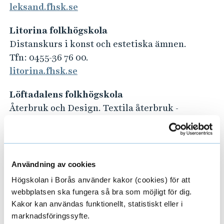
leksand.fhsk.se
Litorina folkhögskola
Distanskurs i konst och estetiska ämnen.
Tfn: 0455-36 76 00.
litorina.fhsk.se
Löftadalens folkhögskola
Återbruk och Design. Textila återbruk -
distanskurs.
Tfn: 0340-58 18 00
loftadalen.regionhalland.se
Användning av cookies
Marieborgs folkhögskola
Högskolan i Borås använder kakor (cookies) för att
Mode – Mönsterkonstruktion –
webbplatsen ska fungera så bra som möjligt för dig.
Konfektionssömnad
Kakor kan användas funktionellt, statistiskt eller i
Tfn: 011-21 96 00
marknadsföringssyfte.