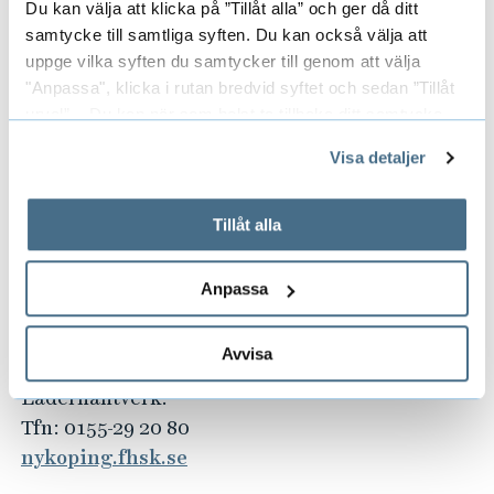
marieborg.org
Du kan välja att klicka på ”Tillåt alla” och ger då ditt
samtycke till samtliga syften. Du kan också välja att
Mora folkhögskola
uppge vilka syften du samtycker till genom att välja
Modeakademin. Estetisk plattform –
"Anpassa", klicka i rutan bredvid syftet och sedan ”Tillåt
basår/projektår.
urval”. Du kan när som helst ta tillbaka ditt samtycke
genom att öppna CookieBot på vår sida och klicka på ”Ta
Tfn: 0250-942 00
Visa detaljer
tillbaka samtycke”.
morafolkhogskola.se
På fliken "Information" kan du läsa om hur kakorna
används och hur vi och våra leverantörer inhämtar och
Tillåt alla
Mullsjö folkhögskola
behandlar personuppgifter.
Textilskola. Konstmix.
Tfn: 0392 – 374 00
Anpassa
mullsjofolkhogskola.nu
Avvisa
Nyköpings folkhögskola
Läderhantverk.
Tfn: 0155-29 20 80
nykoping.fhsk.se