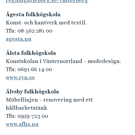
regiongavleborg.se/vasterberg
Ågesta folkhögskola
Konst- och hantverk med textil.
Tfn: 08-562 281 00
agesta.nu
Ålsta folkhögskola
Konstskolan i Västernorrland – modedesign.
Tfn: 0691-66 14 00
www.rvn.se
Älvsby folkhögskola
Möbellinjen – renovering med ett
hållbarhetstänk
Tfn: 0929-723 00
www.afhs.nu