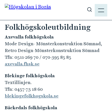
H
M
o
E
V
p
N
i
p
Folkhögskoleutbildning
Y
s
a
a
t
Axevalla folkhögskola
s
i
Mode Design- Mönsterkonstruktion Sömnad,
ö
l
Retro Design-Mönsterkonstruktion Sömnad
k
l
Tfn: 0511-269 70 / 070-395 85 85
p
h
axevalla.fhsk.se
å
u
h
v
Blekinge folkhögskola
b
u
Textillinjen.
.
d
Tfn: 0457-73 18 60
s
i
blekingefolkhogskola.se
e
n
n
Bäckedals folkhögskola