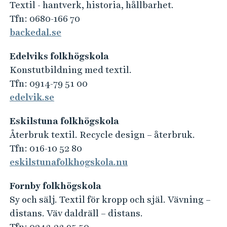
e
Textil - hantverk, historia, hållbarhet.
h
Tfn: 0680-166 70
å
backedal.se
l
l
Edelviks folkhögskola
e
Konstutbildning med textil.
t
Tfn: 0914-79 51 00
edelvik.se
Eskilstuna folkhögskola
Återbruk textil. Recycle design – återbruk.
Tfn: 016-10 52 80
eskilstunafolkhogskola.nu
Fornby folkhögskola
Sy och sälj. Textil för kropp och själ. Vävning –
distans. Väv daldräll – distans.
Tfn: 0243-23 95 50