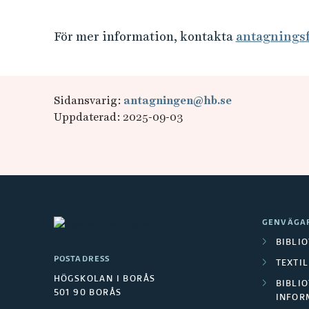
För mer information, kontakta
antagnings
Sidansvarig:
antagningen@hb.se
Uppdaterad: 2025-09-03
GENVÄGA
BIBLI
POSTADRESS
TEXTI
HÖGSKOLAN I BORÅS
BIBLIO
501 90 BORÅS
INFOR