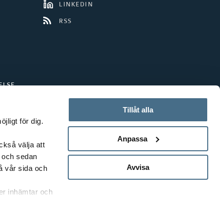
LINKEDIN
RSS
ELSE
Tillåt alla
ligt för dig.
Anpassa
ckså välja att
t och sedan
Avvisa
å vår sida och
rer inhämtar och