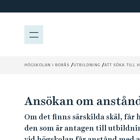
H
o
p
p
M
a
E
t
N
i
Y
l
HÖGSKOLAN I BORÅS
UTBILDNING
ATT SÖKA TILL
l
h
u
v
Ansökan om anstån
u
d
Om det finns särskilda skäl, får h
i
n
den som är antagen till utbildni
n
vid högskolan får anstånd med a