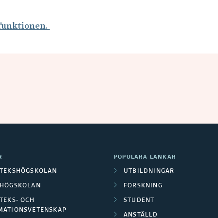
funktionen.
R
POPULÄRA LÄNKAR
OTEKSHÖGSKOLAN
UTBILDNINGAR
LHÖGSKOLAN
FORSKNING
TEKS- OCH
STUDENT
MATIONSVETENSKAP
ANSTÄLLD