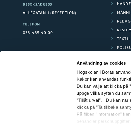
HANDE
BESÖKSADRESS
MÄNNI
ALLÉGATAN 1 (RECEPTION)
PEDAG
TELEFON
RESUR
033-435 40 00
TEXTI
POLIS
SCIENC
Användning av cookies
Högskolan i Borås använder
Kakor kan användas funktion
Du kan välja att klicka på ”
uppge vilka syften du samt
”Tillåt urval”. Du kan när
klicka på ”Ta tillbaka samt
På fliken "Information" ka
behandlar personuppgifter.