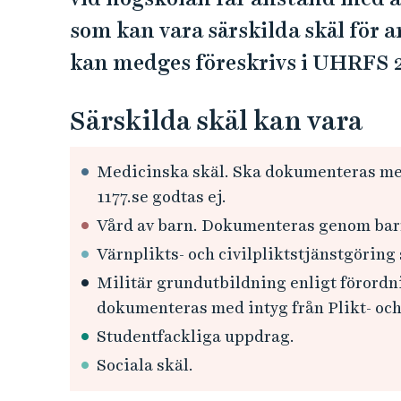
e
h
som kan vara särskilda skäl för 
å
kan medges föreskrivs i UHRFS 
l
l
Särskilda skäl kan vara
e
t
Medicinska skäl. Ska dokumenteras me
1177.se godtas ej.
Vård av barn. Dokumenteras genom bar
Värnplikts- och civilpliktstjänstgöring
Militär grundutbildning enligt förordn
dokumenteras med intyg från Plikt- och
Studentfackliga uppdrag.
Sociala skäl.