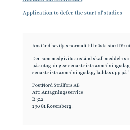
Application to defer the start of studies
Anstånd beviljas normalt till nästa start för 
Den som medgivits anstånd skall meddela sin
på antagning.se senast sista anmälningsdag 
senast sista anmälningsdag, laddas upp på "M
PostNord Strålfors AB
Att: Antagningsservice
R 312
190 81 Rosersberg.