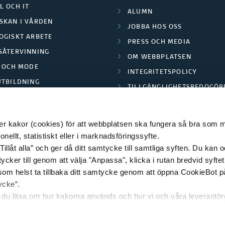
L OCH IT
ALUMN
SKAN I VÅRDEN
JOBBA HOS OSS
OGISKT ARBETE
PRESS OCH MEDIA
SÅTERVINNING
OM WEBBPLATSEN
L OCH MODE
INTEGRITETSPOLICY
UTBILDNING
TILLGÄNGLIGHETSREDOGÖR
E PARK BORÅS
 kakor (cookies) för att webbplatsen ska fungera så bra som möj
ellt, statistiskt eller i marknadsföringssyfte.
Tillåt alla” och ger då ditt samtycke till samtliga syften. Du kan o
© 2026 HÖGSKOLAN I BORÅS
ycker till genom att välja "Anpassa", klicka i rutan bredvid syfte
 som helst ta tillbaka ditt samtycke genom att öppna CookieBot p
ycke”.
n du läsa om hur kakorna används och hur vi och våra leverantö