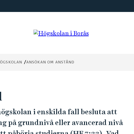
 HÖGSKOLAN
ANSÖKAN OM ANSTÅND
d
ögskolan i enskilda fall besluta att
ng på grundnivå eller avancerad nivå
tt påbörja studierna (HF 7:33). Vad