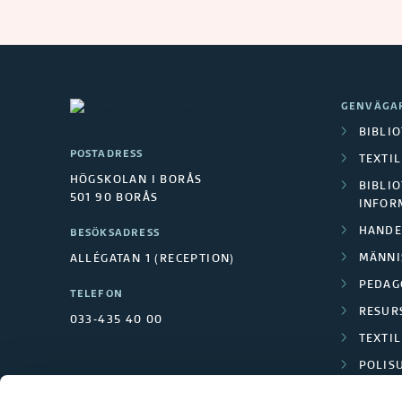
d
l
ä
GENVÄGA
BIBLI
n
POSTADRESS
TEXTI
k
HÖGSKOLAN I BORÅS
BIBLIO
501 90 BORÅS
INFOR
a
HANDE
BESÖKSADRESS
MÄNNI
ALLÉGATAN 1 (RECEPTION)
r
PEDAG
TELEFON
RESUR
033-435 40 00
TEXTI
POLIS
SCIENC