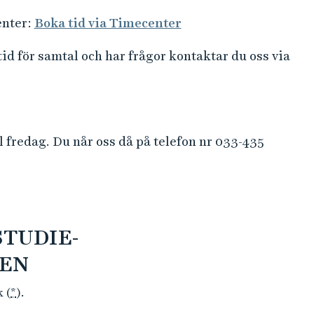
enter:
Boka tid via Timecenter
id för samtal och har frågor kontaktar du oss via
l fredag. Du når oss då på telefon nr 033-435
STUDIE-
EN
k (
*
).