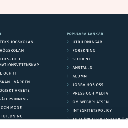
R
POPULÄRA LÄNKAR
OTEKSHÖGSKOLAN
UTBILDNINGAR
LHÖGSKOLAN
FORSKNING
TEKS- OCH
STUDENT
MATIONSVETENSKAP
ANSTÄLLD
L OCH IT
ALUMN
SKAN I VÅRDEN
JOBBA HOS OSS
OGISKT ARBETE
PRESS OCH MEDIA
SÅTERVINNING
OM WEBBPLATSEN
L OCH MODE
INTEGRITETSPOLICY
UTBILDNING
TILLGÄNGLIGHETSREDOGÖR
E PARK BORÅS