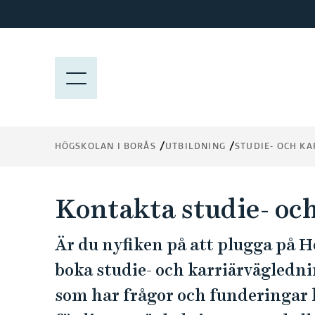
H
o
p
p
M
a
E
t
N
i
Y
l
HÖGSKOLAN I BORÅS
UTBILDNING
STUDIE- OCH K
l
h
u
Kontakta studie- oc
v
u
Är du nyfiken på att plugga på 
d
i
boka studie- och karriärvägledn
n
som har frågor och funderingar 
n