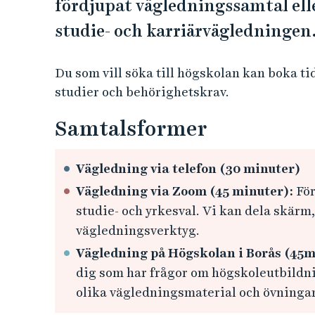
e
fördjupat vägledningssamtal ell
h
studie- och karriärvägledningen
å
l
Du som vill söka till högskolan kan boka ti
l
studier och behörighetskrav.
e
t
Samtalsformer
Vägledning via telefon (30 minuter)
Vägledning via Zoom (45 minuter):
För
studie- och yrkesval. Vi kan dela skärm,
vägledningsverktyg.
Vägledning på Högskolan i Borås (45mi
dig som har frågor om högskoleutbildnin
olika vägledningsmaterial och övninga