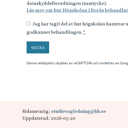
dataskyddsförordningen (samtycke).
Läs mer om hur Högskolan i Borås behandlar d
Jag har tagit del av hur högskolan hanterar 
godkänner behandlingen.
*
SKICKA
Denna webbplats skyddas av reCAPTCHA och omfattas av Goog
B
i
Sidansvarig:
studievagledning@hb.se
Uppdaterad: 2026-05-20
l