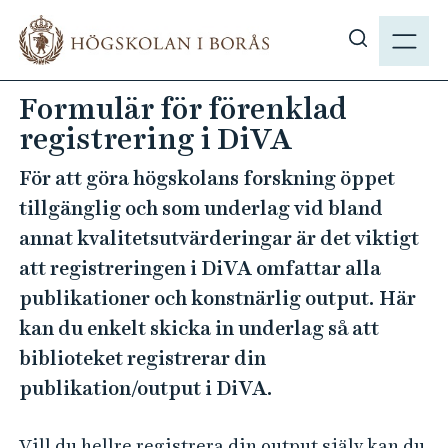
H
M
o
E
V
p
N
i
p
Formulär för förenklad
Y
s
a
registrering i DiVA
a
t
s
i
För att göra högskolans forskning öppet
ö
l
tillgänglig och som underlag vid bland
k
l
annat kvalitetsutvärderingar är det viktigt
p
h
å
att registreringen i DiVA omfattar alla
u
h
v
publikationer och konstnärlig output. Här
b
u
kan du enkelt skicka in underlag så att
.
d
biblioteket registrerar din
s
i
publikation/output i DiVA.
e
n
n
Vill du hellre registrera din output själv kan du