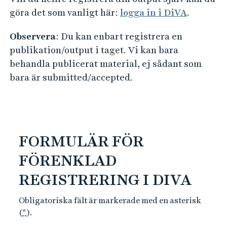
e
göra det som vanligt här:
logga in i DiVA
.
h
å
Observera
: Du kan enbart registrera en
l
publikation/output i taget. Vi kan bara
l
behandla publicerat material, ej sådant som
e
bara är submitted/accepted.
t
FORMULÄR FÖR
FÖRENKLAD
REGISTRERING I DIVA
Obligatoriska fält är markerade med en asterisk
(
*
).