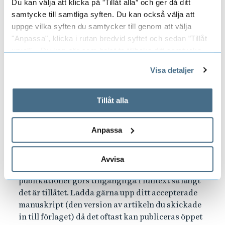
Du kan välja att klicka på ”Tillåt alla” och ger då ditt
samtycke till samtliga syften. Du kan också välja att
Övrig information
uppge vilka syften du samtycker till genom att välja
"Anpassa", klicka i rutan bredvid syftet och sedan ”Tillåt
urval”. Du kan när som helst ta tillbaka ditt samtycke
genom att öppna CookieBot på vår sida och klicka på ”Ta
Visa detaljer
tillbaka samtycke”.
På fliken "Information" kan du läsa om hur kakorna
Bifoga din output (max 20MB)
används och hur vi och våra leverantörer inhämtar och
Tillåt alla
behandlar personuppgifter.
Anpassa
Bifoga gärna filer som underlag i registreringen.
Öppet tillgängliga artiklar och konstnärliga verk
Avvisa
publiceras i DiVA efter granskning. Övriga
publikationer görs tillgängliga i fulltext så långt
det är tillåtet. Ladda gärna upp ditt accepterade
manuskript (den version av artikeln du skickade
in till förlaget) då det oftast kan publiceras öppet