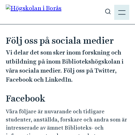
H
M
o
E
V
p
N
i
p
Y
s
a
Följ oss på sociala medier
a
t
s
i
Vi delar det som sker inom forskning och
ö
l
utbildning på inom Bibliotekshögskolan i
k
l
våra sociala medier. Följ oss på Twitter,
p
h
Facebook och LinkedIn.
å
u
h
v
b
Facebook
u
.
d
s
Våra följare är nuvarande och tidigare
i
e
studenter, anställda, forskare och andra som är
n
intresserade av ämnet Biblioteks- och
n