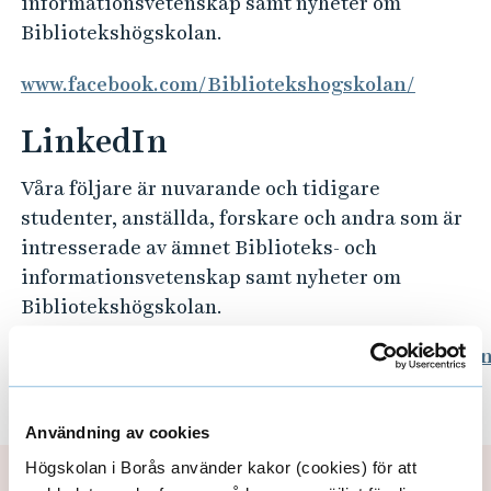
informationsvetenskap samt nyheter om
e
Bibliotekshögskolan.
h
å
www.facebook.com/Bibliotekshogskolan/
l
l
LinkedIn
e
t
Våra följare är nuvarande och tidigare
studenter, anställda, forskare och andra som är
intresserade av ämnet Biblioteks- och
informationsvetenskap samt nyheter om
Bibliotekshögskolan.
www.linkedin.com/company/bibliotekshögskolan
högskolan-i-borås
Användning av cookies
Högskolan i Borås använder kakor (cookies) för att
Sidansvarig:
kommunikation@hb.se