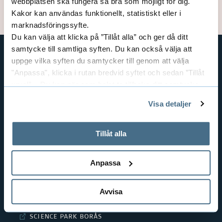
webbplatsen ska fungera så bra som möjligt för dig.
Uppdaterad: 2024-03-14
Kakor kan användas funktionellt, statistiskt eller i
marknadsföringssyfte.
Du kan välja att klicka på ”Tillåt alla” och ger då ditt
samtycke till samtliga syften. Du kan också välja att
uppge vilka syften du samtycker till genom att välja
GENVÄGAR
"Anpassa", klicka i rutan bredvid syftet och sedan ”Tillåt
BIBLIOTEKSHÖGSKOLAN
urval”. Du kan när som helst ta tillbaka ditt samtycke
genom att öppna CookieBot på vår sida och klicka på ”Ta
TEXTILHÖGSKOLAN
Visa detaljer
tillbaka samtycke”.
BIBLIOTEKS- OCH INFORMATIONSVETENSKAP
På fliken "Information" kan du läsa om hur kakorna
HANDEL OCH IT
används och hur vi och våra leverantörer inhämtar och
Tillåt alla
MÄNNISKAN I VÅRDEN
behandlar personuppgifter.
PEDAGOGISKT ARBETE
Anpassa
RESURSÅTERVINNING
TEXTIL OCH MODE
Avvisa
POLISUTBILDNING
SCIENCE PARK BORÅS