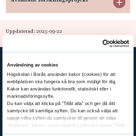
C
e
E
O
h
x
å
S
l
p
T
Uppdaterad: 2025-09-22
l
a
e
t
n
d
Användning av cookies
GENVÄGAR
e
Högskolan i Borås använder kakor (cookies) för att
BIBLIOTEKSHÖGSKOLAN
webbplatsen ska fungera så bra som möjligt för dig.
r
TEXTILHÖGSKOLAN
Kakor kan användas funktionellt, statistiskt eller i
BIBLIOTEKS- OCH INFORMATIONSVETENSKAP
marknadsföringssyfte.
a
Du kan välja att klicka på ”Tillåt alla” och ger då ditt
HANDEL OCH IT
A
samtycke till samtliga syften. Du kan också välja att
MÄNNISKAN I VÅRDEN
uppge vilka syften du samtycker till genom att välja
v
PEDAGOGISKT ARBETE
"Anpassa", klicka i rutan bredvid syftet och sedan ”Tillåt
RESURSÅTERVINNING
urval”. Du kan när som helst ta tillbaka ditt samtycke
s