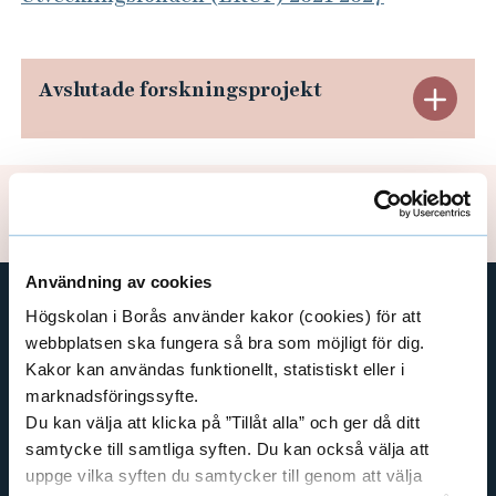
U
e
-
h
å
E
Avslutade forskningsprojekt
l
u
E
l
r
x
e
o
t
p
p
Uppdaterad: 2025-09-22
e
a
i
n
Användning av cookies
s
d
Högskolan i Borås använder kakor (cookies) för att
k
GENVÄGAR
webbplatsen ska fungera så bra som möjligt för dig.
a
e
Kakor kan användas funktionellt, statistiskt eller i
BIBLIOTEKSHÖGSKOLAN
R
marknadsföringssyfte.
r
TEXTILHÖGSKOLAN
Du kan välja att klicka på ”Tillåt alla” och ger då ditt
e
BIBLIOTEKS- OCH INFORMATIONSVETENSKAP
a
samtycke till samtliga syften. Du kan också välja att
g
HANDEL OCH IT
uppge vilka syften du samtycker till genom att välja
A