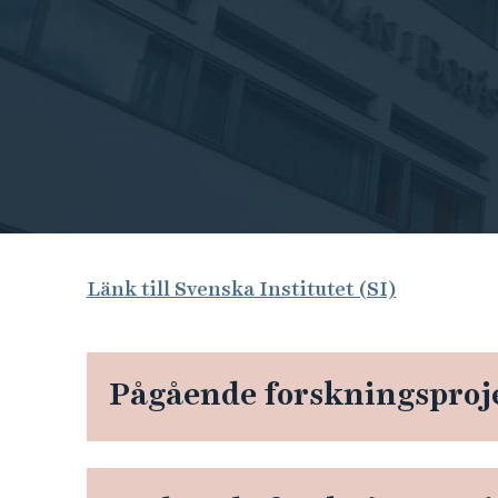
e
h
å
l
l
e
t
S
Länk till Svenska Institutet (SI)
v
e
Pågående forskningsproj
n