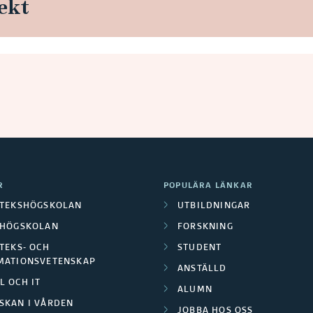
ekt
R
POPULÄRA LÄNKAR
OTEKSHÖGSKOLAN
UTBILDNINGAR
LHÖGSKOLAN
FORSKNING
TEKS- OCH
STUDENT
MATIONSVETENSKAP
ANSTÄLLD
L OCH IT
ALUMN
SKAN I VÅRDEN
JOBBA HOS OSS