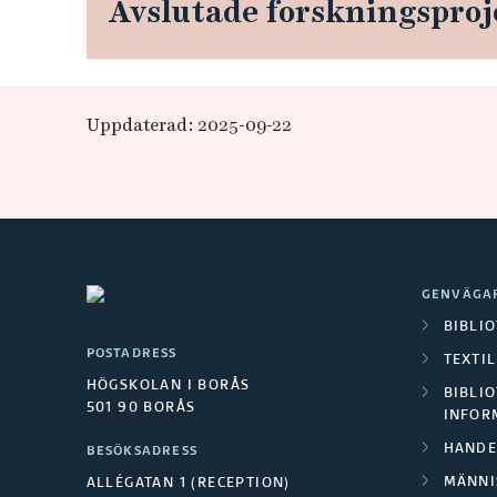
s
Avslutade forskningsproj
k
a
Uppdaterad: 2025-09-22
I
n
s
t
GENVÄGA
BIBLI
i
POSTADRESS
TEXTI
HÖGSKOLAN I BORÅS
BIBLIO
t
501 90 BORÅS
INFOR
u
HANDE
BESÖKSADRESS
MÄNNI
ALLÉGATAN 1 (RECEPTION)