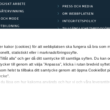
OGISKT ARBETE
PRESS OCH MEDIA
SÅTERVINNING
OM WEBBPLATSEN
L OCH MODE
INTEGRITETSPOLICY
UTBILDNING
TILLGÄNGLIGHETSREDOGÖR
E PARK BORÅS
 kakor (cookies) för att webbplatsen ska fungera så bra som möj
ellt, statistiskt eller i marknadsföringssyfte.
Tillåt alla” och ger då ditt samtycke till samtliga syften. Du kan o
© 2026 HÖGSKOLAN I BORÅS
ycker till genom att välja "Anpassa", klicka i rutan bredvid syfte
 som helst ta tillbaka ditt samtycke genom att öppna CookieBot p
ycke”.
n du läsa om hur kakorna används och hur vi och våra leverantö