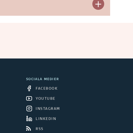
E
a
x
n
p
d
a
e
n
r
d
a
e
P
SOCIALA MEDIER
r
FACEBOOK
å
a
YOUTUBE
g
INSTAGRAM
A
å
LINKEDIN
v
e
RSS