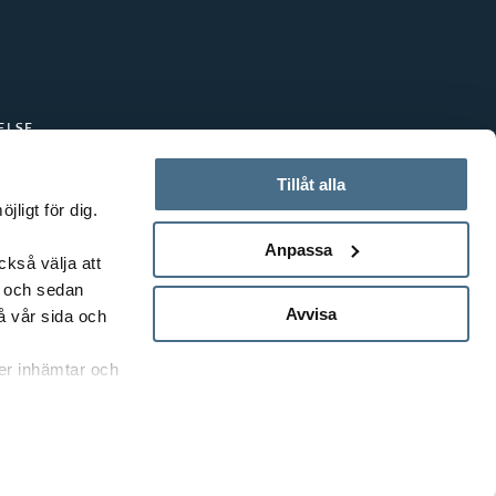
s
n
l
d
u
e
ELSE
t
f
a
Tillåt alla
o
ligt för dig.
d
r
Anpassa
ckså välja att
e
s
t och sedan
f
Avvisa
å vår sida och
k
o
rer inhämtar och
n
r
i
s
n
k