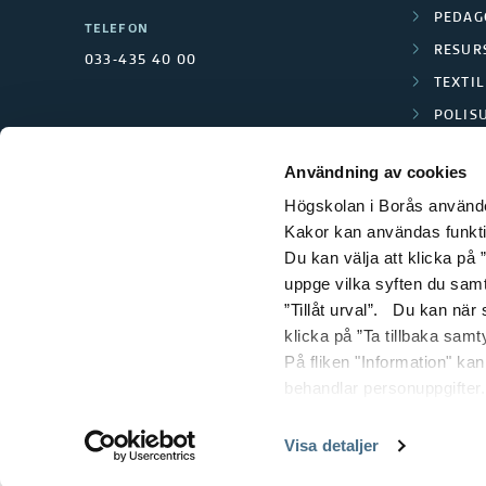
t
PEDAG
TELEFON
e
RESUR
033-435 40 00
TEXTI
t
POLIS
SCIENC
(
Användning av cookies
S
Högskolan i Borås använder
Kakor kan användas funktion
I
Du kan välja att klicka på ”
uppge vilka syften du samt
)
”Tillåt urval”. Du kan när
klicka på ”Ta tillbaka samt
På fliken "Information" ka
behandlar personuppgifter.
Visa detaljer