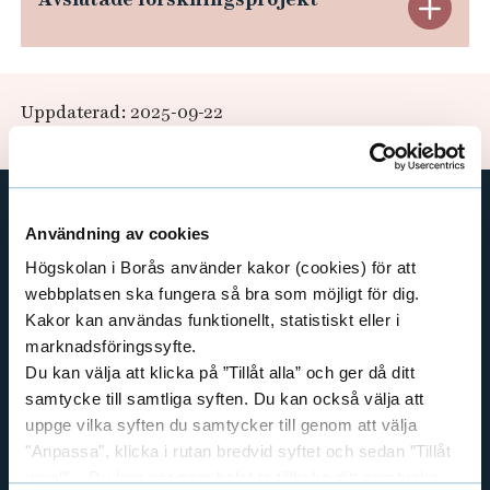
i
e
E
c
h
x
å
e
l
p
h
Uppdaterad: 2025-09-22
l
a
a
e
m
t
n
n
d
s
Användning av cookies
GENVÄGAR
C
e
Högskolan i Borås använder kakor (cookies) för att
BIBLIOTEKSHÖGSKOLAN
i
webbplatsen ska fungera så bra som möjligt för dig.
r
TEXTILHÖGSKOLAN
Kakor kan användas funktionellt, statistiskt eller i
t
BIBLIOTEKS- OCH INFORMATIONSVETENSKAP
marknadsföringssyfte.
a
y
Du kan välja att klicka på ”Tillåt alla” och ger då ditt
HANDEL OCH IT
f
A
samtycke till samtliga syften. Du kan också välja att
MÄNNISKAN I VÅRDEN
ö
uppge vilka syften du samtycker till genom att välja
v
PEDAGOGISKT ARBETE
"Anpassa", klicka i rutan bredvid syftet och sedan ”Tillåt
r
RESURSÅTERVINNING
urval”. Du kan när som helst ta tillbaka ditt samtycke
s