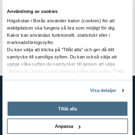
a
x
Användning av cookies
n
Högskolan i Borås använder kakor (cookies) för att
p
Avslutade forskningsprojekt
E
webbplatsen ska fungera så bra som möjligt för dig.
d
a
Kakor kan användas funktionellt, statistiskt eller i
x
e
marknadsföringssyfte.
n
Du kan välja att klicka på ”Tillåt alla” och ger då ditt
p
r
Områden
E
samtycke till samtliga syften. Du kan också välja att
d
a
uppge vilka syften du samtycker till genom att välja
a
x
e
"Anpassa", klicka i rutan bredvid syftet och sedan ”Tillåt
n
S
urval”. Du kan när som helst ta tillbaka ditt samtycke
p
r
genom att öppna CookieBot på vår sida och klicka på ”Ta
d
e
Visa detaljer
a
tillbaka samtycke”.
a
GENVÄGAR
e
På fliken "Information" kan du läsa om hur kakorna
n
n
BIBLIOTEKSHÖGSKOLAN
P
används och hur vi och våra leverantörer inhämtar och
Tillåt alla
r
a
TEXTILHÖGSKOLAN
behandlar personuppgifter.
d
å
BIBLIOTEKS- OCH INFORMATIONSVETENSKAP
a
s
Anpassa
e
g
HANDEL OCH IT