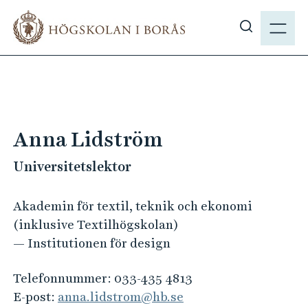
H
M
o
E
V
p
N
i
p
Y
s
a
a
t
s
i
ö
l
Anna Lidström
k
l
p
Universitetslektor
h
å
u
h
v
Akademin för textil, teknik och ekonomi
b
u
(inklusive Textilhögskolan)
.
d
— Institutionen för design
s
i
e
n
Telefonnummer:
033-435 4813
n
E-post:
anna.lidstrom@hb.se