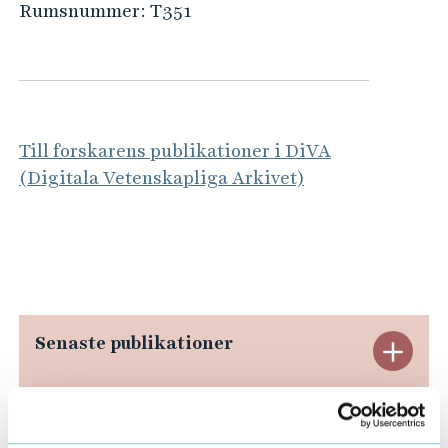
e
Rumsnummer:
T351
h
å
l
l
e
Till forskarens publikationer i DiVA
t
(Digitala Vetenskapliga Arkivet)
Senaste publikationer
E
x
p
Pågående forskningsprojekt
E