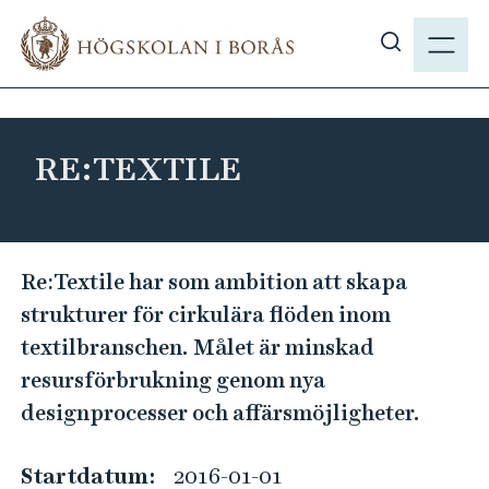
H
M
o
E
V
p
N
i
p
Y
s
a
a
t
RE:TEXTILE
s
i
ö
l
k
l
p
R
h
Re:Textile har som ambition att skapa
å
u
E
strukturer för cirkulära flöden inom
h
v
:
b
textilbranschen. Målet är minskad
u
T
.
resursförbrukning genom nya
d
E
s
i
designprocesser och affärsmöjligheter.
X
e
n
T
n
Startdatum:
2016-01-01