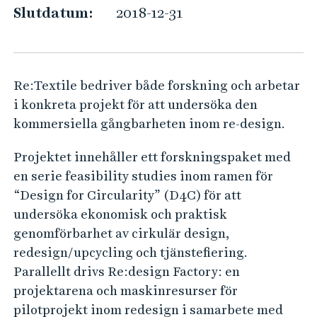
I
e
Slutdatum:
2018-12-31
h
L
å
E
l
l
Re:Textile bedriver både forskning och arbetar
e
i konkreta projekt för att undersöka den
t
kommersiella gångbarheten inom re-design.
Projektet innehåller ett forskningspaket med
en serie feasibility studies inom ramen för
“Design for Circularity” (D4C) för att
undersöka ekonomisk och praktisk
genomförbarhet av cirkulär design,
redesign/upcycling och tjänstefiering.
Parallellt drivs Re:design Factory: en
projektarena och maskinresurser för
pilotprojekt inom redesign i samarbete med