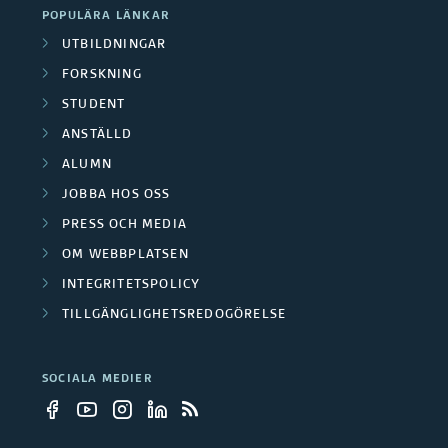
e
r
POPULÄRA LÄNKAR
r
e
UTBILDNINGAR
t
e
t
FORSKNING
a
r
STUDENT
s
r
ANSTÄLLD
p
ALUMN
e
a
JOBBA HOS OSS
PRESS OCH MEDIA
r
OM WEBBPLATSEN
t
INTEGRITETSPOLICY
n
TILLGÄNGLIGHETSREDOGÖRELSE
e
SOCIALA MEDIER
r