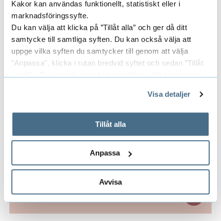
Kakor kan användas funktionellt, statistiskt eller i
marknadsföringssyfte.
Du kan välja att klicka på ”Tillåt alla” och ger då ditt
RUDRAJEET PAL
samtycke till samtliga syften. Du kan också välja att
DOCENT
uppge vilka syften du samtycker till genom att välja
PROFESSOR
"Anpassa", klicka i rutan bredvid syftet och sedan ”Tillåt
urval”. Du kan när som helst ta tillbaka ditt samtycke
033-435 4530
genom att öppna CookieBot på vår sida och klicka på ”Ta
Visa detaljer
rudrajeet.pal@hb.se
tillbaka samtycke”.
På fliken "Information" kan du läsa om hur kakorna
används och hur vi och våra leverantörer inhämtar och
Tillåt alla
Projektledare
behandlar personuppgifter.
Anpassa
Erik Bresky, Science Park Borås
Avvisa
Forskare/Medarbetare
E
x