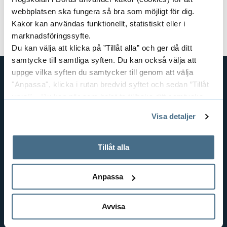
n
webbplatsen ska fungera så bra som möjligt för dig.
p
Forskargrupper
E
Kakor kan användas funktionellt, statistiskt eller i
d
a
marknadsföringssyfte.
x
e
Du kan välja att klicka på ”Tillåt alla” och ger då ditt
n
samtycke till samtliga syften. Du kan också välja att
p
r
uppge vilka syften du samtycker till genom att välja
d
a
"Anpassa", klicka i rutan bredvid syftet och sedan ”Tillåt
a
GENVÄGAR
e
urval”. Du kan när som helst ta tillbaka ditt samtycke
n
BIBLIOTEKSHÖGSKOLAN
S
genom att öppna CookieBot på vår sida och klicka på ”Ta
Visa detaljer
r
tillbaka samtycke”.
TEXTILHÖGSKOLAN
d
e
På fliken "Information" kan du läsa om hur kakorna
BIBLIOTEKS- OCH INFORMATIONSVETENSKAP
a
e
används och hur vi och våra leverantörer inhämtar och
Tillåt alla
n
HANDEL OCH IT
O
behandlar personuppgifter.
r
MÄNNISKAN I VÅRDEN
a
Anpassa
m
PEDAGOGISKT ARBETE
a
s
RESURSÅTERVINNING
r
F
Avvisa
t
TEXTIL OCH MODE
å