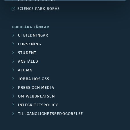
o
POLISUTBILDNING
e
d
SCIENCE PARK BORÅS
r
p
e
s
u
POPULÄRA LÄNKAR
n
k
UTBILDNINGAR
b
FORSKNING
a
l
STUDENT
r
i
ANSTÄLLD
g
ALUMN
k
JOBBA HOS OSS
r
a
PRESS OCH MEDIA
u
t
OM WEBBPLATSEN
p
INTEGRITETSPOLICY
i
TILLGÄNGLIGHETSREDOGÖRELSE
p
o
e