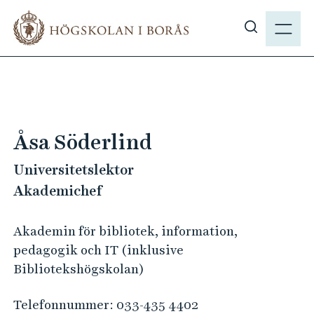
H
M
o
E
V
p
N
i
p
Y
s
a
a
t
s
i
ö
l
Åsa Söderlind
k
l
p
Universitetslektor
h
å
u
Akademichef
h
v
b
u
Akademin för bibliotek, information,
.
d
pedagogik och IT (inklusive
s
i
Bibliotekshögskolan)
e
n
n
Telefonnummer:
033-435 4402