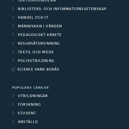
TEXTILHÖGSKOLAN
d
v
BIBLIOTEKS- OCH INFORMATIONSVETENSKAP
a
e
s
HANDEL OCH IT
O
r
MÄNNISKAN I VÅRDEN
l
m
PEDAGOGISKT ARBETE
a
u
RESURSÅTERVINNING
r
F
t
TEXTIL OCH MODE
å
o
POLISUTBILDNING
a
d
SCIENCE PARK BORÅS
r
d
e
s
e
POPULÄRA LÄNKAR
n
k
UTBILDNINGAR
f
FORSKNING
a
o
STUDENT
r
r
ANSTÄLLD