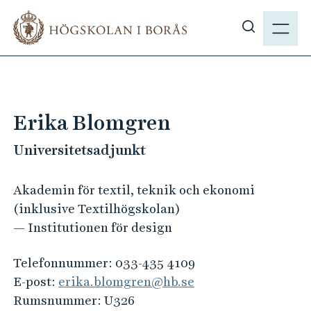
H
M
o
E
V
p
N
i
p
Y
s
a
a
t
s
i
Erika Blomgren
ö
l
k
Universitetsadjunkt
l
p
h
å
u
Akademin för textil, teknik och ekonomi
h
v
(inklusive Textilhögskolan)
b
u
— Institutionen för design
.
d
s
i
Telefonnummer:
033-435 4109
e
n
E-post:
erika.blomgren@hb.se
n
Rumsnummer:
U326