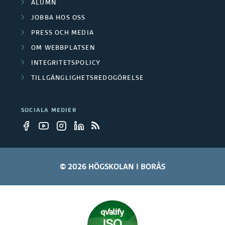
g
ALUMN
s
JOBBA HOS OSS
r
k
PRESS OCH MEDIA
u
n
OM WEBBPLATSEN
p
INTEGRITETSPOLICY
i
TILLGÄNGLIGHETSREDOGÖRELSE
p
n
e
g
SOCIALA MEDIER
r
s
p
r
© 2026 HÖGSKOLAN I BORÅS
o
j