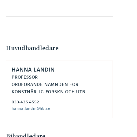
e
h
å
l
l
e
Huvudhandledare
t
HANNA LANDIN
PROFESSOR
ORDFÖRANDE NÄMNDEN FÖR
KONSTNÄRLIG FORSKN OCH UTB
033-435 4552
hanna.landin@hb.se
Bihandledare