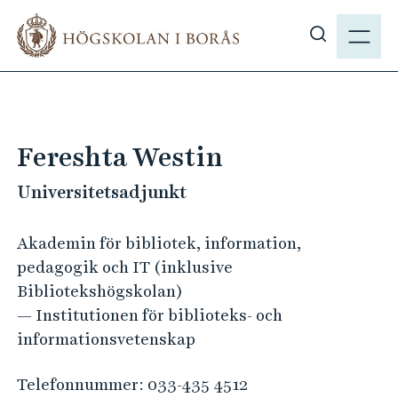
H
M
o
E
V
p
N
i
p
Y
s
a
a
t
s
i
Fereshta Westin
ö
l
k
Universitetsadjunkt
l
p
h
å
u
Akademin för bibliotek, information,
h
v
pedagogik och IT (inklusive
b
u
Bibliotekshögskolan)
.
d
— Institutionen för biblioteks- och
s
i
informationsvetenskap
e
n
n
Telefonnummer:
033-435 4512