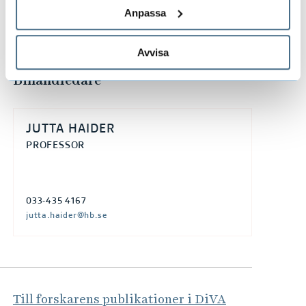
033-435 5985
Anpassa
gustaf.nelhans@hb.se
Avvisa
Bihandledare
JUTTA HAIDER
PROFESSOR
033-435 4167
jutta.haider@hb.se
Till forskarens publikationer i DiVA