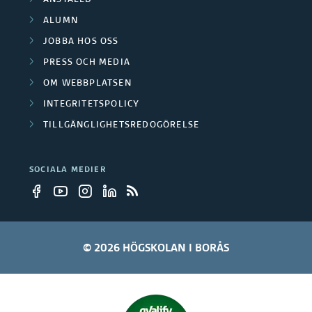
ANSTÄLLD
f
ALUMN
o
JOBBA HOS OSS
r
PRESS OCH MEDIA
OM WEBBPLATSEN
s
INTEGRITETSPOLICY
k
TILLGÄNGLIGHETSREDOGÖRELSE
n
SOCIALA MEDIER
i
n
g
© 2026 HÖGSKOLAN I BORÅS
s
p