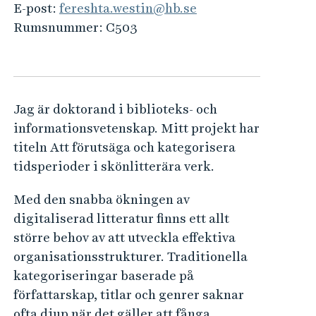
e
E-post:
fereshta.westin@hb.se
h
Rumsnummer:
C503
å
l
l
e
Jag är doktorand i biblioteks- och
t
informationsvetenskap. Mitt projekt har
titeln Att förutsäga och kategorisera
tidsperioder i skönlitterära verk.
Med den snabba ökningen av
digitaliserad litteratur finns ett allt
större behov av att utveckla effektiva
organisationsstrukturer. Traditionella
kategoriseringar baserade på
författarskap, titlar och genrer saknar
ofta djup när det gäller att fånga