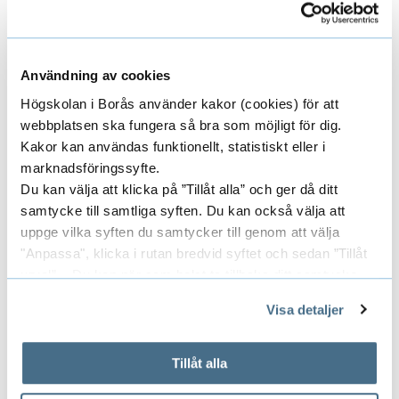
Vidare undersöka hur katalogisatörer
sätter ämnesord på skönlitterära verk
med koppling till tid samt hur de
Användning av cookies
uppfattar de potentiella fördelarna och
Högskolan i Borås använder kakor (cookies) för att
utmaningarna med att implementera en
webbplatsen ska fungera så bra som möjligt för dig.
storskalig kategorisering av
Kakor kan användas funktionellt, statistiskt eller i
tidsperioder.
marknadsföringssyfte.
Du kan välja att klicka på ”Tillåt alla” och ger då ditt
samtycke till samtliga syften. Du kan också välja att
uppge vilka syften du samtycker till genom att välja
Huvudhandledare
"Anpassa", klicka i rutan bredvid syftet och sedan ”Tillåt
urval”. Du kan när som helst ta tillbaka ditt samtycke
genom att öppna CookieBot på vår sida och klicka på ”Ta
Visa detaljer
GUSTAF NELHANS
tillbaka samtycke”.
DOCENT
På fliken "Information" kan du läsa om hur kakorna
PROFESSOR, BITRÄDANDE
används och hur vi och våra leverantörer inhämtar och
Tillåt alla
behandlar personuppgifter.