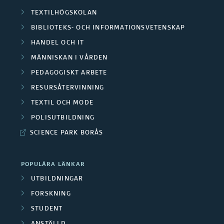
r
TEXTILHÖGSKOLAN
d
BIBLIOTEKS- OCH INFORMATIONSVETENSKAP
a
e
HANDEL OCH IT
A
r
MÄNNISKAN I VÅRDEN
v
PEDAGOGISKT ARBETE
a
RESURSÅTERVINNING
s
O
TEXTIL OCH MODE
l
m
POLISUTBILDNING
u
SCIENCE PARK BORÅS
r
t
å
POPULÄRA LÄNKAR
a
d
UTBILDNINGAR
d
FORSKNING
e
e
STUDENT
n