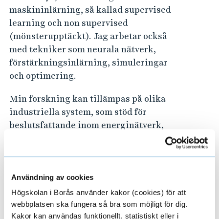
maskininlärning, så kallad supervised
learning och non supervised
(mönsterupptäckt).
Jag arbetar också
med tekniker som neurala nätverk,
förstärkningsinlärning, simuleringar
och optimering.
Min forskning kan tillämpas på olika
industriella system, som stöd för
beslutsfattande inom energinätverk,
vägtrafik, logistik, digital detaljhandel
och vårdsektorn och där AI kan bidra till
ökad effektivitet och noggrannhet.
Användning av cookies
Publikationer vid Blekinge Tekniska
Högskolan i Borås använder kakor (cookies) för att
Högskola
(extern länk)
webbplatsen ska fungera så bra som möjligt för dig.
Kakor kan användas funktionellt, statistiskt eller i