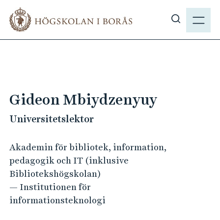
H
M
o
E
V
p
N
i
p
Y
s
a
a
t
s
i
ö
l
Gideon Mbiydzenyuy
k
l
p
Universitetslektor
h
å
u
h
v
Akademin för bibliotek, information,
b
u
pedagogik och IT (inklusive
.
d
Bibliotekshögskolan)
s
i
— Institutionen för
e
n
informationsteknologi
n