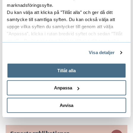
Länk till sida på Google Scholar
(extern
marknadsföringssyfte.
länk)
Du kan välja att klicka på ”Tillåt alla” och ger då ditt
samtycke till samtliga syften. Du kan också välja att
uppge vilka syften du samtycker till genom att välja
Till forskarens publikationer i DiVA
"Anpassa", klicka i rutan bredvid syftet och sedan ”Tillåt
(Digitala Vetenskapliga Arkivet)
urval”. Du kan när som helst ta tillbaka ditt samtycke
genom att öppna CookieBot på vår sida och klicka på ”Ta
Visa detaljer
Avhandlingstitel
tillbaka samtycke”.
På fliken "Information" kan du läsa om hur kakorna
Quantitative Assessment of Intelligent
används och hur vi och våra leverantörer inhämtar och
Tillåt alla
Transport Systems for Road Freight
behandlar personuppgifter.
Transport
Anpassa
Avvisa