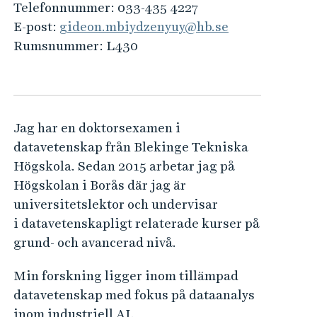
e
Telefonnummer:
033-435 4227
h
E-post:
gideon.mbiydzenyuy@hb.se
å
Rumsnummer:
L430
l
l
e
t
Jag har en doktorsexamen i
datavetenskap från Blekinge Tekniska
Högskola. Sedan 2015 arbetar jag på
Högskolan i Borås där jag är
universitetslektor och undervisar
i
datavetenskapligt relaterade kurser på
grund- och avancerad nivå.
Min forskning ligger inom tillämpad
datavetenskap med fokus på dataanalys
inom industriell AI.