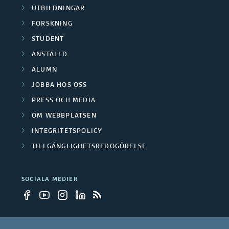
s
k
UTBILDNINGAR
f
t
k
FORSKNING
a
o
i
STUDENT
n
r
r
ANSTÄLLD
o
i
g
ALUMN
s
n
n
JOBBA HOS OSS
r
k
e
PRESS OCH MEDIA
g
u
n
OM WEBBPLATSEN
r
s
p
INTEGRITETSPOLICY
i
p
TILLGÄNGLIGHETSREDOGÖRELSE
p
n
r
e
g
SOCIALA MEDIER
o
r
s
j
p
e