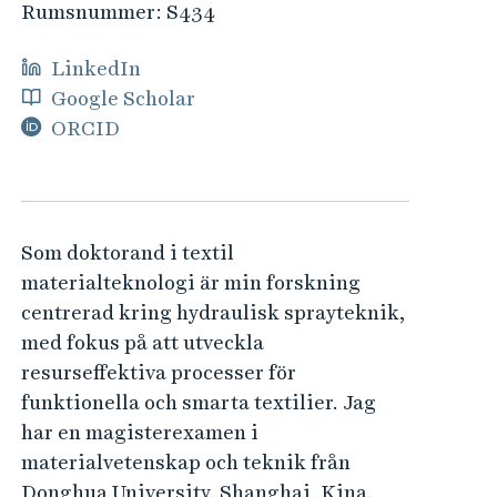
e
Rumsnummer:
S434
h
å
LinkedIn
l
Google Scholar
l
ORCID
e
t
Som doktorand i textil
materialteknologi är min forskning
centrerad kring hydraulisk sprayteknik,
med fokus på att utveckla
resurseffektiva processer för
funktionella och smarta textilier. Jag
har en magisterexamen i
materialvetenskap och teknik från
Donghua University, Shanghai, Kina,