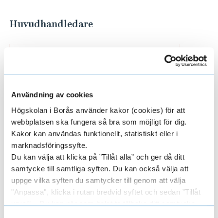
Huvudhandledare
VINCENT NIERSTRASZ
PROFESSOR
Användning av cookies
Högskolan i Borås använder kakor (cookies) för att
033-435 4159
vincent.nierstrasz@hb.se
webbplatsen ska fungera så bra som möjligt för dig.
Kakor kan användas funktionellt, statistiskt eller i
marknadsföringssyfte.
Du kan välja att klicka på ”Tillåt alla” och ger då ditt
Bihandledare
samtycke till samtliga syften. Du kan också välja att
uppge vilka syften du samtycker till genom att välja
"Anpassa", klicka i rutan bredvid syftet och sedan ”Tillåt
SINA SEIPEL
urval”. Du kan när som helst ta tillbaka ditt samtycke
UNIVERSITETSLEKTOR
genom att öppna CookieBot på vår sida och klicka på ”Ta