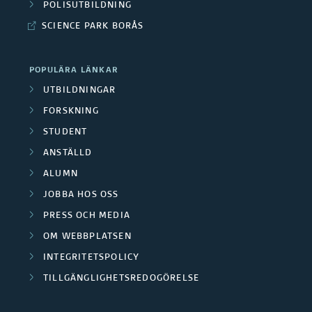
o
POLISUTBILDNING
d
SCIENCE PARK BORÅS
r
e
s
POPULÄRA LÄNKAR
n
k
UTBILDNINGAR
FORSKNING
a
STUDENT
r
ANSTÄLLD
g
ALUMN
JOBBA HOS OSS
r
PRESS OCH MEDIA
u
OM WEBBPLATSEN
p
INTEGRITETSPOLICY
TILLGÄNGLIGHETSREDOGÖRELSE
p