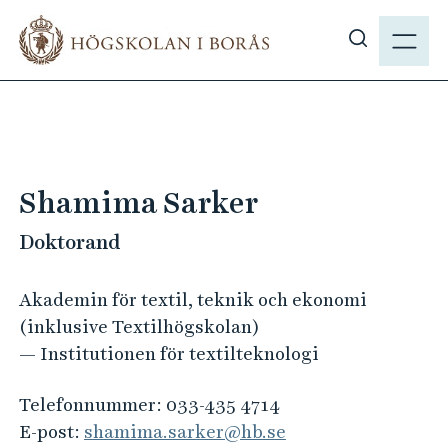
H
M
o
E
V
p
N
i
p
Y
s
a
a
t
s
i
ö
l
Shamima Sarker
k
l
p
Doktorand
h
å
u
h
v
Akademin för textil, teknik och ekonomi
b
u
(inklusive Textilhögskolan)
.
d
— Institutionen för textilteknologi
s
i
e
n
Telefonnummer:
033-435 4714
n
E-post:
shamima.sarker@hb.se