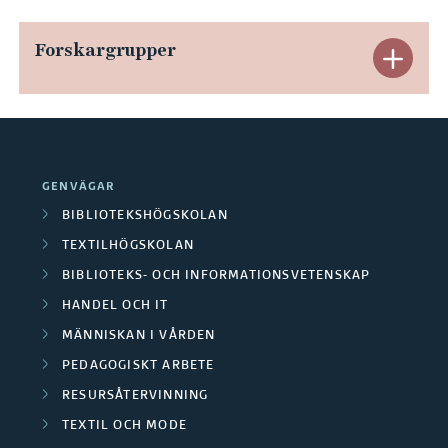
x
p
Forskargrupper
E
a
x
n
p
d
a
GENVÄGAR
e
n
BIBLIOTEKSHÖGSKOLAN
r
TEXTILHÖGSKOLAN
d
BIBLIOTEKS- OCH INFORMATIONSVETENSKAP
a
e
HANDEL OCH IT
O
r
MÄNNISKAN I VÅRDEN
m
PEDAGOGISKT ARBETE
a
RESURSÅTERVINNING
r
F
TEXTIL OCH MODE
å