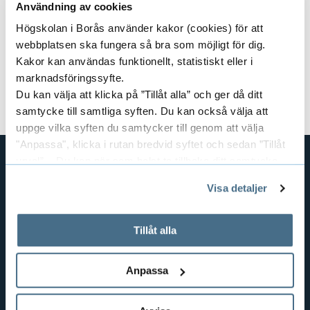
Användning av cookies
p
Avslutade forskningsprojekt
E
Högskolan i Borås använder kakor (cookies) för att
a
webbplatsen ska fungera så bra som möjligt för dig.
x
Kakor kan användas funktionellt, statistiskt eller i
n
marknadsföringssyfte.
p
Områden
E
Du kan välja att klicka på ”Tillåt alla” och ger då ditt
d
a
samtycke till samtliga syften. Du kan också välja att
x
e
uppge vilka syften du samtycker till genom att välja
n
"Anpassa", klicka i rutan bredvid syftet och sedan ”Tillåt
p
r
urval”. Du kan när som helst ta tillbaka ditt samtycke
d
a
genom att öppna CookieBot på vår sida och klicka på ”Ta
a
GENVÄGAR
Visa detaljer
e
tillbaka samtycke”.
n
BIBLIOTEKSHÖGSKOLAN
P
På fliken "Information" kan du läsa om hur kakorna
r
TEXTILHÖGSKOLAN
används och hur vi och våra leverantörer inhämtar och
d
Tillåt alla
å
behandlar personuppgifter.
BIBLIOTEKS- OCH INFORMATIONSVETENSKAP
a
e
g
HANDEL OCH IT
Anpassa
A
r
MÄNNISKAN I VÅRDEN
å
v
PEDAGOGISKT ARBETE