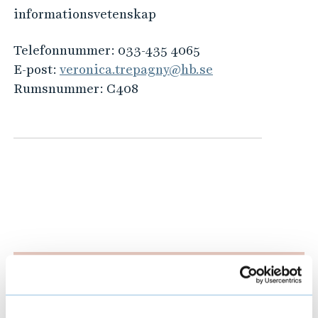
e
informationsvetenskap
h
å
Telefonnummer:
033-435 4065
l
E-post:
veronica.trepagny@hb.se
l
Rumsnummer:
C408
e
t
Pågående forskningsprojekt
E
x