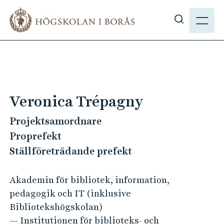
H
M
o
E
V
p
N
i
p
Y
s
a
a
t
s
i
ö
l
Veronica Trépagny
k
l
p
Projektsamordnare
h
å
u
Proprefekt
h
v
Ställföreträdande prefekt
b
u
.
d
Akademin för bibliotek, information,
s
i
pedagogik och IT (inklusive
e
n
Bibliotekshögskolan)
n
— Institutionen för biblioteks- och