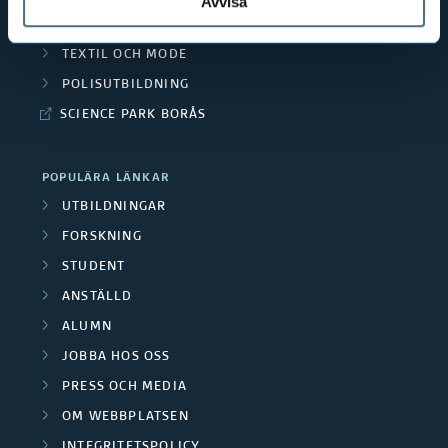
Avvisa
a
e
RESURSÅTERVINNING
s
O
n
TEXTIL OCH MODE
l
m
POLISUTBILDNING
d
u
SCIENCE PARK BORÅS
r
e
t
å
f
POPULÄRA LÄNKAR
a
d
UTBILDNINGAR
o
d
FORSKNING
e
r
e
STUDENT
n
s
ANSTÄLLD
f
ALUMN
k
o
JOBBA HOS OSS
n
r
PRESS OCH MEDIA
i
OM WEBBPLATSEN
s
INTEGRITETSPOLICY