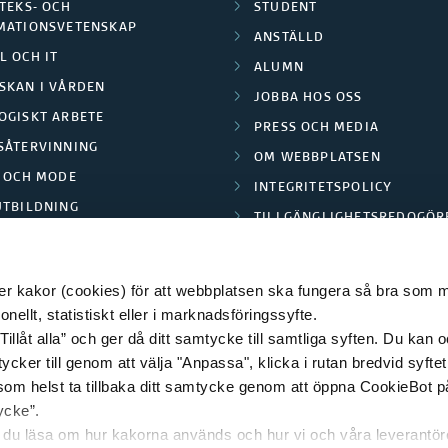
TEKS- OCH
STUDENT
MATIONSVETENSKAP
ANSTÄLLD
L OCH IT
ALUMN
SKAN I VÅRDEN
JOBBA HOS OSS
OGISKT ARBETE
PRESS OCH MEDIA
SÅTERVINNING
OM WEBBPLATSEN
L OCH MODE
INTEGRITETSPOLICY
UTBILDNING
TILLGÄNGLIGHETSREDOGÖR
E PARK BORÅS
 kakor (cookies) för att webbplatsen ska fungera så bra som möj
ellt, statistiskt eller i marknadsföringssyfte.
Tillåt alla” och ger då ditt samtycke till samtliga syften. Du kan o
© 2026 HÖGSKOLAN I BORÅS
ycker till genom att välja "Anpassa", klicka i rutan bredvid syfte
 som helst ta tillbaka ditt samtycke genom att öppna CookieBot p
ycke”.
n du läsa om hur kakorna används och hur vi och våra leverantö