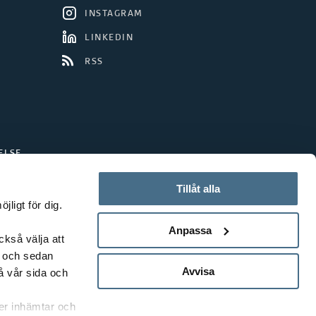
INSTAGRAM
LINKEDIN
RSS
ELSE
Tillåt alla
ligt för dig.
Anpassa
ckså välja att
t och sedan
Avvisa
å vår sida och
rer inhämtar och