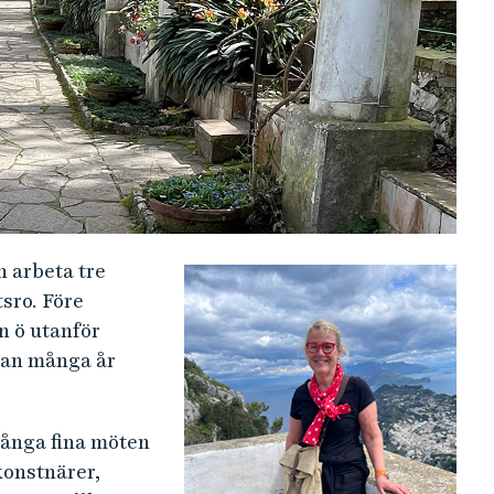
h arbeta tre
sro. Före
n ö utanför
dan många år
många fina möten
konstnärer,