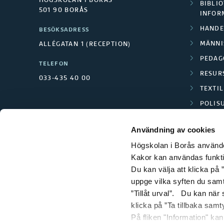
HÖGSKOLAN I BORÅS
BIBLIO
501 90 BORÅS
INFOR
HANDE
BESÖKSADRESS
MÄNNI
ALLÉGATAN 1 (RECEPTION)
PEDAG
TELEFON
RESUR
033-435 40 00
TEXTI
POLIS
SCIENC
Användning av cookies
Högskolan i Borås använder
Kakor kan användas funktion
Du kan välja att klicka på ”
uppge vilka syften du samt
”Tillåt urval”. Du kan när
klicka på ”Ta tillbaka samt
På fliken "Information" ka