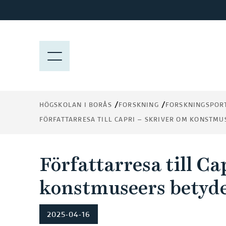
H
o
p
p
M
a
E
t
N
i
Y
l
HÖGSKOLAN I BORÅS
FORSKNING
FORSKNINGSPOR
l
FÖRFATTARRESA TILL CAPRI – SKRIVER OM KONSTMU
h
u
v
Författarresa till Ca
u
d
konstmuseers betyde
i
n
n
2025-04-16