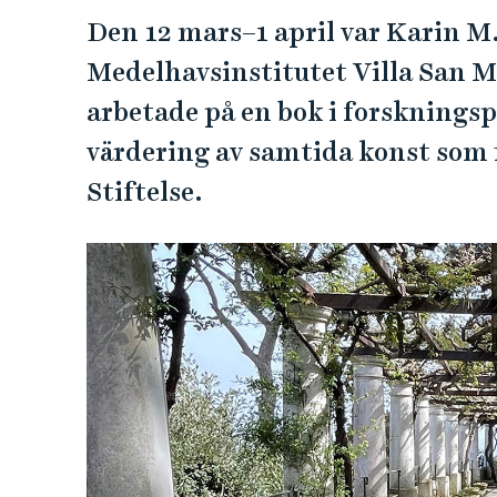
e
Den 12 mars–1 april var Karin M
h
å
Medelhavsinstitutet Villa San Mi
l
arbetade på en bok i forsknings
l
värdering av samtida konst som 
e
t
Stiftelse.