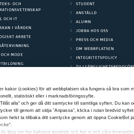
TEKS- OCH
STUDENT
MATIONSVETENSKAP
ANSTÄLLD
L OCH IT
ALUMN
SKAN I VÅRDEN
JOBBA HOS OSS
OGISKT ARBETE
PRESS OCH MEDIA
SÅTERVINNING
OM WEBBPLATSEN
L OCH MODE
INTEGRITETSPOLICY
UTBILDNING
TILLGÄNGLIGHETSREDOGÖR
E PARK BORÅS
 kakor (cookies) för att webbplatsen ska fungera så bra som möj
ellt, statistiskt eller i marknadsföringssyfte.
Tillåt alla” och ger då ditt samtycke till samtliga syften. Du kan o
© 2026 HÖGSKOLAN I BORÅS
ycker till genom att välja "Anpassa", klicka i rutan bredvid syfte
 som helst ta tillbaka ditt samtycke genom att öppna CookieBot p
ycke”.
n du läsa om hur kakorna används och hur vi och våra leverantö