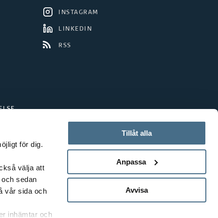
INSTAGRAM
LINKEDIN
RSS
ELSE
Tillåt alla
ligt för dig.
Anpassa
ckså välja att
t och sedan
Avvisa
å vår sida och
rer inhämtar och