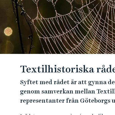
e
h
å
l
l
e
t
Textilhistoriska råd
Syftet med rådet är att gynna d
genom samverkan mellan Textil
representanter från Göteborgs u