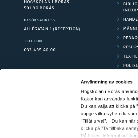
HÖGSKOLAN I BORÅS
BIBLIO
501 90 BORÅS
INFOR
HANDE
BESÖKSADRESS
MÄNNI
ALLÉGATAN 1 (RECEPTION)
PEDAG
TELEFON
RESUR
033-435 40 00
TEXTI
POLIS
SCIENC
Användning av cookies
Högskolan i Borås använder
Kakor kan användas funktion
Du kan välja att klicka på ”
uppge vilka syften du samt
”Tillåt urval”. Du kan när
klicka på ”Ta tillbaka samt
På fliken "Information" ka