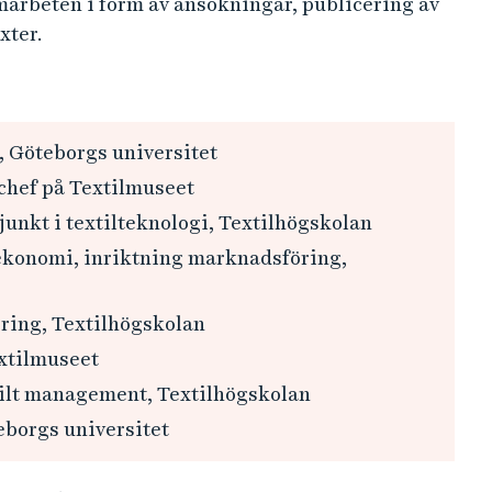
marbeten i form av ansökningar, publicering av
xter.
a, Göteborgs universitet
schef på Textilmuseet
unkt i textilteknologi, Textilhögskolan
sekonomi, inriktning marknadsföring,
ring, Textilhögskolan
xtilmuseet
xtilt management, Textilhögskolan
teborgs universitet