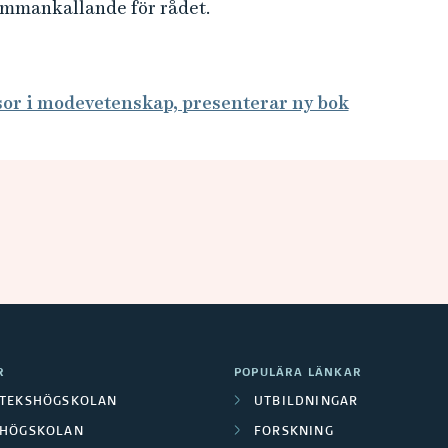
mmankallande för rådet.
sor i modevetenskap, presenterar ny bok
R
POPULÄRA LÄNKAR
OTEKSHÖGSKOLAN
UTBILDNINGAR
LHÖGSKOLAN
FORSKNING