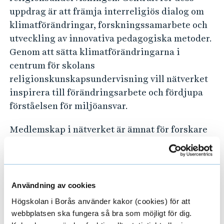
e
uppdrag är att främja interreligiös dialog om
N
klimatförändringar, forskningssamarbete och
e
utveckling av innovativa pedagogiska metoder.
t
Genom att sätta klimatförändringarna i
w
centrum för skolans
o
religionskunskapsundervisning vill nätverket
r
inspirera till förändringsarbete och fördjupa
k
förståelsen för miljöansvar.
f
Medlemskap i nätverket är ämnat för forskare
o
med forskning mot eller intresse för
r
religionsdidaktik och är kostnadsfritt.
C
l
Nätverket leds av Viktor Aldrin, docent i
Användning av cookies
praktisk teologi och religionspedagogik vid
i
Högskolan i Borås använder kakor (cookies) för att
Högskolan i Borås.
m
webbplatsen ska fungera så bra som möjligt för dig.