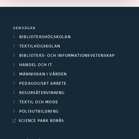
g
e
n
i
r
o
d
u
GENVÄGAR
a
e
s
BIBLIOTEKSHÖGSKOLAN
F
r
E
TEXTILHÖGSKOLAN
o
d
BIBLIOTEKS- OCH INFORMATIONSVETENSKAP
a
u
HANDEL OCH IT
r
F
c
MÄNNISKAN I VÅRDEN
s
o
a
PEDAGOGISKT ARBETE
k
t
RESURSÅTERVINNING
r
i
TEXTIL OCH MODE
a
s
o
POLISUTBILDNING
r
k
n
SCIENCE PARK BORÅS
g
(
a