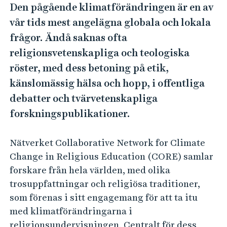
T
e
Den pågående klimatförändringen är en av
h
h
vår tids mest angelägna globala och lokala
å
e
frågor. Ändå saknas ofta
l
C
religionsvetenskapliga och teologiska
l
o
röster, med dess betoning på etik,
e
l
t
känslomässig hälsa och hopp, i offentliga
l
debatter och tvärvetenskapliga
a
forskningspublikationer.
b
o
Nätverket Collaborative Network for Climate
r
Change in Religious Education (CORE) samlar
a
forskare från hela världen, med olika
t
trosuppfattningar och religiösa traditioner,
i
som förenas i sitt engagemang för att ta itu
v
med klimatförändringarna i
religionsundervisningen. Centralt för dess