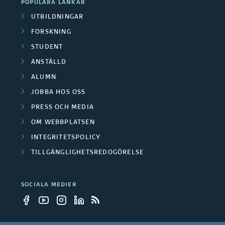
C
r
POPULÄRA LÄNKAR
r
O
UTBILDNINGAR
u
e
R
FORSKNING
p
E
STUDENT
/
)
ANSTÄLLD
p
M
ALUMN
e
e
JOBBA HOS OSS
r
PRESS OCH MEDIA
d
OM WEBBPLATSEN
a
INTEGRITETSPOLICY
r
TILLGÄNGLIGHETSREDOGÖRELSE
b
SOCIALA MEDIER
e
t