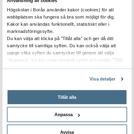
Användning av cookies
workshops.
Organisationerna är bland
Högskolan i Borås använder kakor (cookies) för att
webbplatsen ska fungera så bra som möjligt för dig.
andra: Hobbex, Cavaliere,
Kakor kan användas funktionellt, statistiskt eller i
Eton Shirts, Staples, Hemtex, Didriksons och
marknadsföringssyfte.
Swedbank Sjuhärad.
Du kan välja att klicka på ”Tillåt alla” och ger då ditt
samtycke till samtliga syften. Du kan också välja att
För mer information, kontakta
uppge vilka syften du samtycker till genom att välja
Gunnar Hellsten
vid SIIR.
"Anpassa", klicka i rutan bredvid syftet och sedan ”Tillåt
urval”. Du kan när som helst ta tillbaka ditt samtycke
genom att öppna CookieBot på vår sida och klicka på ”Ta
Projektledare
Visa detaljer
tillbaka samtycke”.
På fliken "Information" kan du läsa om hur kakorna
Ek. dr. Pernilla Jonsson, Kairos Future AB
används och hur vi och våra leverantörer inhämtar och
Tillåt alla
behandlar personuppgifter.
Forskargrupper
E
Anpassa
x
Avvisa