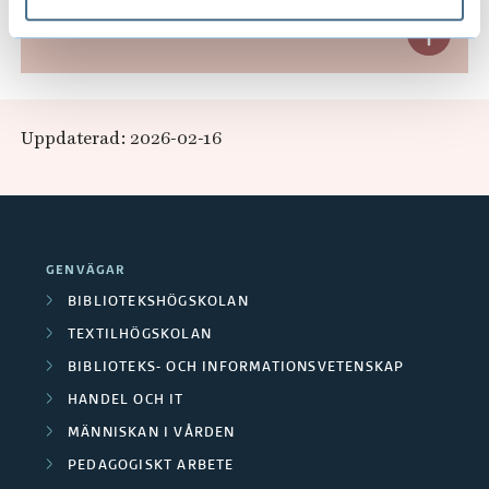
p
Områden
E
a
x
n
p
Uppdaterad: 2026-02-16
d
a
e
n
r
d
GENVÄGAR
a
e
BIBLIOTEKSHÖGSKOLAN
F
r
TEXTILHÖGSKOLAN
o
BIBLIOTEKS- OCH INFORMATIONSVETENSKAP
a
HANDEL OCH IT
r
O
MÄNNISKAN I VÅRDEN
s
m
PEDAGOGISKT ARBETE