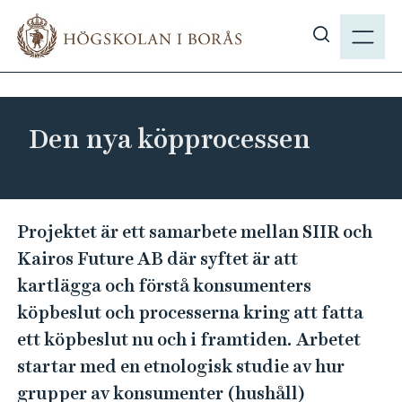
H
M
o
E
V
p
N
i
p
Y
s
a
a
t
Den nya köpprocessen
s
i
ö
l
k
l
p
D
h
Projektet är ett samarbete mellan SIIR och
å
u
e
Kairos Future AB där syftet är att
h
v
n
b
kartlägga och förstå konsumenters
u
n
.
köpbeslut och processerna kring att fatta
d
y
s
i
ett köpbeslut nu och i framtiden. Arbetet
a
e
n
startar med en etnologisk studie av hur
k
n
grupper av konsumenter (hushåll)