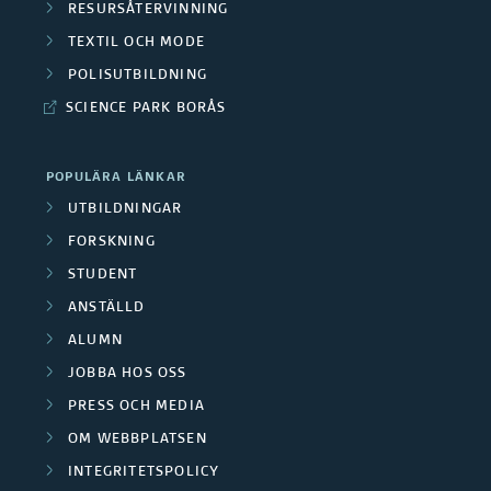
k
RESURSÅTERVINNING
r
TEXTIL OCH MODE
a
å
POLISUTBILDNING
r
d
SCIENCE PARK BORÅS
g
e
r
POPULÄRA LÄNKAR
n
UTBILDNINGAR
u
FORSKNING
p
STUDENT
ANSTÄLLD
p
ALUMN
e
JOBBA HOS OSS
r
PRESS OCH MEDIA
OM WEBBPLATSEN
INTEGRITETSPOLICY