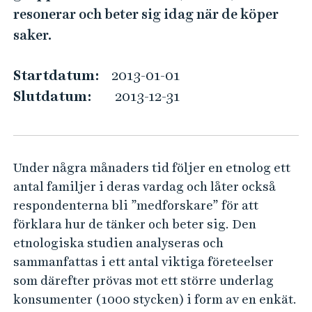
ö
e
resonerar och beter sig idag när de köper
h
p
saker.
å
p
l
r
Startdatum:
2013-01-01
l
o
e
Slutdatum:
2013-12-31
c
t
e
s
Under några månaders tid följer en etnolog ett
s
antal familjer i deras vardag och låter också
e
respondenterna bli ”medforskare” för att
n
förklara hur de tänker och beter sig. Den
etnologiska studien analyseras och
sammanfattas i ett antal viktiga företeelser
som därefter prövas mot ett större underlag
konsumenter (1000 stycken) i form av en enkät.