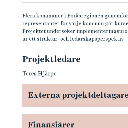
e
m
Flera kommuner i Boråsregionen genomför 
representanter för varje kommun går kurs
e
Projektet undersöker implementeringspro
n
ur ett struktur- och ledarskapsperspektiv.
t
Projektledare
e
Teres Hjärpe
r
i
Externa projektdeltagar
n
g
Finansiärer