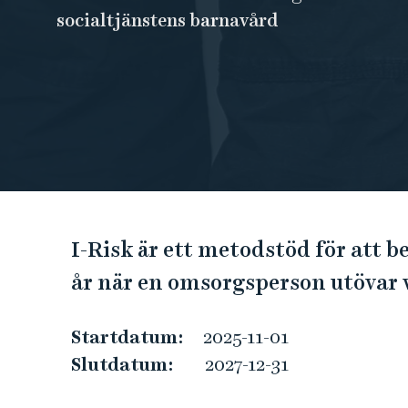
e
socialtjänstens barnavård
h
å
l
l
e
t
I
I-Risk är ett metodstöd för att b
m
år när en omsorgsperson utövar v
p
Startdatum:
2025-11-01
l
Slutdatum:
2027-12-31