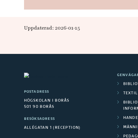
a
v
Uppdaterad: 2026-01-15
I
-
R
i
GENVÄGA
BIBLI
s
POSTADRESS
TEXTI
k
HÖGSKOLAN I BORÅS
BIBLIO
501 90 BORÅS
INFOR
:
HANDE
BESÖKSADRESS
MÄNNI
ALLÉGATAN 1 (RECEPTION)
E
PEDAG