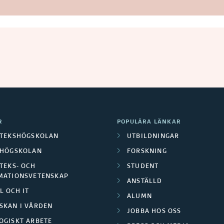
R
POPULÄRA LÄNKAR
OTEKSHÖGSKOLAN
UTBILDNINGAR
LHÖGSKOLAN
FORSKNING
TEKS- OCH
STUDENT
MATIONSVETENSKAP
ANSTÄLLD
L OCH IT
ALUMN
SKAN I VÅRDEN
JOBBA HOS OSS
OGISKT ARBETE