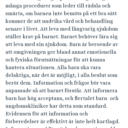
a
e
många procedurer som leder till rädsla och
h
r
smärta, om barnen inte bemöts på ett bra sätt
å
i
kommer de att undvika vård och behandling
l
g
senare i livet. Att leva med långvarig sjukdom
l
t
ställer krav på barnet. Barnet behöver lära sig
e
s
att leva med sin sjukdom. Barn är beroende av
t
att omgivningen ger bland annat emotionella
j
och fysiska förutsättningar för att kunna
u
hantera situationen. Alla barn ska vara
k
delaktiga, när det är möjligt, i alla beslut som
a
berör dem. Information och frågor bör vara
b
anpassade så att barnet förstår. Att informera
a
barn har hög acceptans, och flertalet barn- och
r
ungdomskliniker har detta som standard.
n
Evidensen för att information och
s
förberedelser är effektivt är inte helt kartlagd.