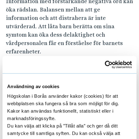
Information med förstärkande negativa ord kan
r
öka rädslan. Balansen mellan att ge
ä
information och att distrahera är inte
t
utvärderad. Att låta barn berätta om sina
t
symtom kan öka dess delaktighet och
a
vårdpersonalen får en förståelse för barnets
t
erfarenheter.
t
Syftet är att belysa hur dyaden barn-föräldrar
k
kommer till tals vid barns symtomhantering
o
genom samskapande beslut med
m
Användning av cookies
vårdpersonalen.
m
Högskolan i Borås använder kakor (cookies) för att
a
webbplatsen ska fungera så bra som möjligt för dig.
Projektledare
Kakor kan användas funktionellt, statistiskt eller i
t
marknadsföringssyfte.
i
Du kan välja att klicka på ”Tillåt alla” och ger då ditt
Stefan Nilsson
l
samtycke till samtliga syften. Du kan också välja att