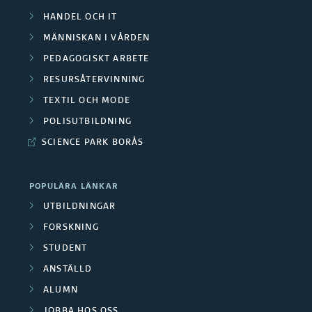
a
b
HANDEL OCH IT
r
e
F
MÄNNISKAN I VÅRDEN
h
s
i
PEDAGOGISKT ARBETE
a
k
RESURSÅTERVINNING
n
n
TEXTIL OCH MODE
a
d
a
POLISUTBILDNING
l
r
n
SCIENCE PARK BORÅS
i
e
s
n
/
POPULÄRA LÄNKAR
g
i
UTBILDNINGAR
.
M
ä
FORSKNING
e
STUDENT
r
ANSTÄLLD
d
e
ALUMN
a
r
JOBBA HOS OSS