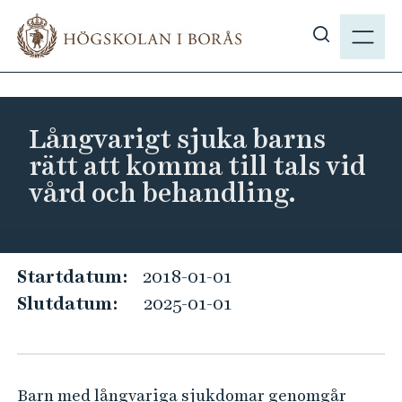
H
M
o
E
V
p
N
i
p
Y
s
a
a
t
Långvarigt sjuka barns
s
i
rätt att komma till tals vid
ö
l
vård och behandling.
k
l
p
h
å
u
h
v
L
Startdatum:
2018-01-01
b
u
å
Slutdatum:
2025-01-01
.
d
n
s
i
g
e
n
v
n
Barn med långvariga sjukdomar genomgår