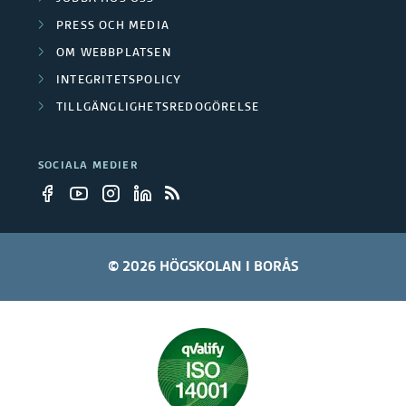
r
PRESS OCH MEDIA
OM WEBBPLATSEN
b
INTEGRITETSPOLICY
e
TILLGÄNGLIGHETSREDOGÖRELSE
t
a
SOCIALA MEDIER
r
e
© 2026 HÖGSKOLAN I BORÅS