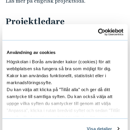
Läs mer på engelsk projektsida.
o
r
K
Projektledare
n
Veronica Trépagny, Högskolan i Borås
o
w
Användning av cookies
l
Forskare/Medarbetare
E
Högskolan i Borås använder kakor (cookies) för att
e
x
webbplatsen ska fungera så bra som möjligt för dig.
d
Kakor kan användas funktionellt, statistiskt eller i
g
p
Områden
marknadsföringssyfte.
E
e
Du kan välja att klicka på ”Tillåt alla” och ger då ditt
a
x
samtycke till samtliga syften. Du kan också välja att
a
n
uppge vilka syften du samtycker till genom att välja
n
p
Finansiärer
"Anpassa", klicka i rutan bredvid syftet och sedan ”Tillåt
E
d
d
urval”. Du kan när som helst ta tillbaka ditt samtycke
a
I
x
genom att öppna CookieBot på vår sida och klicka på ”Ta
e
Visa detaljer