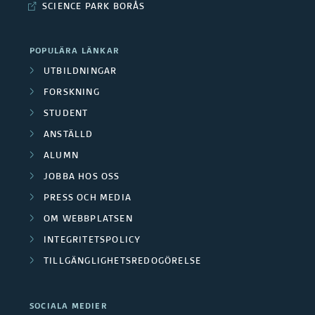
c
n
SCIENCE PARK BORÅS
M
t
s
e
i
POPULÄRA LÄNKAR
i
o
d
UTBILDNINGAR
n
ä
FORSKNING
a
a
STUDENT
r
r
n
ANSTÄLLD
e
d
b
ALUMN
S
r
JOBBA HOS OSS
e
h
PRESS OCH MEDIA
t
a
OM WEBBPLATSEN
r
a
INTEGRITETSPOLICY
i
TILLGÄNGLIGHETSREDOGÖRELSE
r
n
e
g
SOCIALA MEDIER