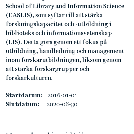
i
e
School of Library and Information Science
h
l
(EASLIS), som syftar till att stärka
å
d
forskningskapacitet och -utbildning i
l
i
l
biblioteks och informationsvetenskap
n
e
(LIS). Detta görs genom ett fokus på
g
t
utbildning, handledning och management
C
inom forskarutbildningen, liksom genom
a
att stärka forskargrupper och
p
forskarkulturen.
a
c
Startdatum:
2016-01-01
i
Slutdatum:
2020-06-30
t
y
f