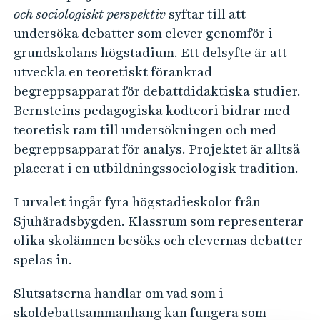
e
e
och sociologiskt perspektiv
syftar till att
h
b
undersöka debatter som elever genomför i
å
a
grundskolans högstadium. Ett delsyfte är att
l
t
utveckla en teoretiskt förankrad
l
t
begreppsapparat för debattdidaktiska studier.
e
e
Bernsteins pedagogiska kodteori bidrar med
t
teoretisk ram till undersökningen och med
n
begreppsapparat för analys. Projektet är alltså
i
placerat i en utbildningssociologisk tradition.
e
t
I urvalet ingår fyra högstadieskolor från
t
Sjuhäradsbygden. Klassrum som representerar
d
olika skolämnen besöks och elevernas debatter
i
spelas in.
d
Slutsatserna handlar om vad som i
a
skoldebattsammanhang kan fungera som