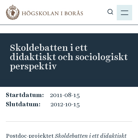
H
M
o
E
V
p
N
i
p
Y
s
a
a
t
Skoldebatten i ett
s
i
didaktiskt och sociologiskt
ö
l
perspektiv
k
l
p
h
å
u
h
v
S
Startdatum:
2011-08-15
b
u
k
Slutdatum:
2012-10-15
.
d
o
s
i
l
e
n
d
n
Postdoc-projektet
Skoldebatten i ett didaktiskt