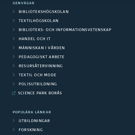
m
n
GENVÄGAR
a
e
g
r
BIBLIOTEKSHÖGSKOLAN
C
s
r
TEXTILHÖGSKOLAN
å
e
a
BIBLIOTEKS- OCH INFORMATIONSVETENSKAP
a
d
r
HANDEL OCH IT
n
F
b
e
MÄNNISKAN I VÅRDEN
t
e
i
PEDAGOGISKT ARBETE
n
r
t
RESURSÅTERVINNING
n
e
TEXTIL OCH MODE
u
a
POLISUTBILDNING
m
n
SCIENCE PARK BORÅS
b
s
i
POPULÄRA LÄNKAR
i
UTBILDNINGAR
l
ä
FORSKNING