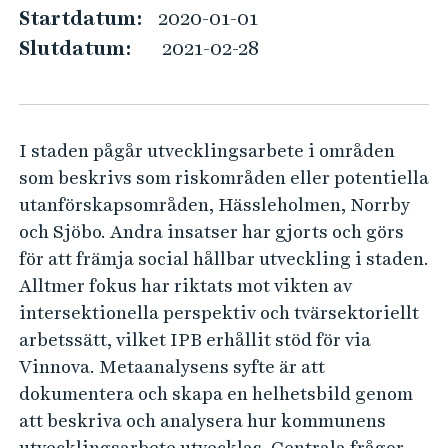
l
e
Startdatum:
2020-01-01
h
t
Slutdatum:
2021-02-28
å
h
l
å
l
l
e
I staden pågår utvecklingsarbete i områden
l
t
som beskrivs som riskområden eller potentiella
b
utanförskapsområden, Hässleholmen, Norrby
a
och Sjöbo. Andra insatser har gjorts och görs
r
för att främja social hållbar utveckling i staden.
t
Alltmer fokus har riktats mot vikten av
B
intersektionella perspektiv och tvärsektoriellt
o
arbetssätt, vilket IPB erhållit stöd för via
r
Vinnova. Metaanalysens syfte är att
å
dokumentera och skapa en helhetsbild genom
att beskriva och analysera hur kommunens
s
utvecklingsarbete utvecklas. Centrala frågor