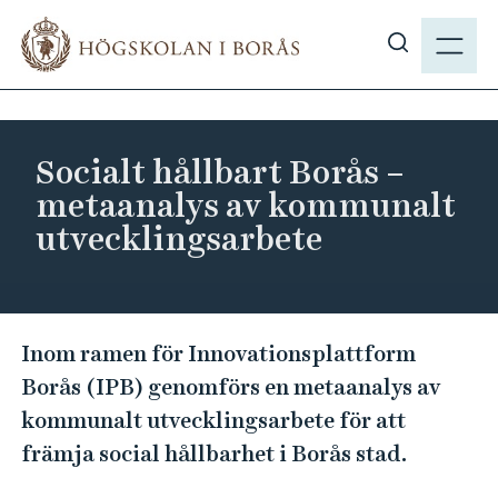
H
M
o
E
V
p
N
i
p
Y
s
a
a
t
Socialt hållbart Borås –
s
i
metaanalys av kommunalt
ö
l
utvecklingsarbete
k
l
p
h
å
u
h
v
S
b
Inom ramen för Innovationsplattform
u
o
.
Borås (IPB) genomförs en metaanalys av
d
c
s
i
kommunalt utvecklingsarbete för att
i
e
n
främja social hållbarhet i Borås stad.
a
n