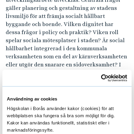
–
gäller planering och gestaltning av stadens
m
livsmiljö för att främja socialt hållbart
e
byggande och boende. Vilken dignitet har
t
dessa frågor i policy och praktik? Viken roll
a
spelar sociala mötesplatser i staden? Är social
a
hållbarhet integrerad i den kommunala
n
verksamheten som en del av kärnverksamheten
a
eller utgör den snarare en sidoverksamhet? I
rapporten diskuteras frågor som rör effekter
l
och utmaningar för fortsatt utvecklingsarbete
y
men också diskursen kring social hållbarhet.
s
Initialt tas främst utgångspunkt i tillgänglig
Användning av cookies
a
styrdokumentation, rapporter m.m. och under
Högskolan i Borås använder kakor (cookies) för att
v
hösten 2020 vidare uppföljning genom bland
webbplatsen ska fungera så bra som möjligt för dig.
k
annat observationer och intervjuer.
Kakor kan användas funktionellt, statistiskt eller i
o
marknadsföringssyfte.