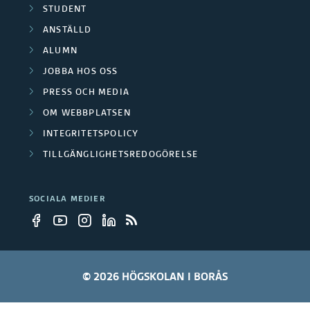
d
STUDENT
r
ANSTÄLLD
n
e
ALUMN
i
r
JOBBA HOS OSS
n
PRESS OCH MEDIA
OM WEBBPLATSEN
g
INTEGRITETSPOLICY
a
TILLGÄNGLIGHETSREDOGÖRELSE
r
SOCIALA MEDIER
© 2026 HÖGSKOLAN I BORÅS