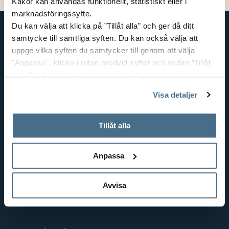
Kakor kan användas funktionellt, statistiskt eller i
marknadsföringssyfte.
Du kan välja att klicka på ”Tillåt alla” och ger då ditt
samtycke till samtliga syften. Du kan också välja att
GENVÄGAR
uppge vilka syften du samtycker till genom att välja
BIBLIOTEKSHÖGSKOLAN
"Anpassa", klicka i rutan bredvid syftet och sedan ”Tillåt
urval”. Du kan när som helst ta tillbaka ditt samtycke
TEXTILHÖGSKOLAN
genom att öppna CookieBot på vår sida och klicka på ”Ta
BIBLIOTEKS- OCH INFORMATIONSVETENSKAP
Visa detaljer
tillbaka samtycke”.
HANDEL OCH IT
På fliken "Information" kan du läsa om hur kakorna
MÄNNISKAN I VÅRDEN
används och hur vi och våra leverantörer inhämtar och
Tillåt alla
behandlar personuppgifter.
PEDAGOGISKT ARBETE
RESURSÅTERVINNING
Anpassa
TEXTIL OCH MODE
POLISUTBILDNING
Avvisa
SCIENCE PARK BORÅS