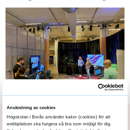
e
h
å
l
l
e
t
Användning av cookies
Publiceringsdatum: 2021-05-26
Högskolan i Borås använder kakor (cookies) för att
Uppdaterad: 2021-08-30
webbplatsen ska fungera så bra som möjligt för dig.