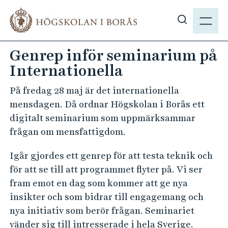
H
M
o
E
V
p
N
i
p
Genrep inför seminarium på
Y
s
a
Internationella
a
t
s
i
På fredag 28 maj är det internationella
ö
l
mensdagen. Då ordnar Högskolan i Borås ett
k
l
digitalt seminarium som uppmärksammar
p
h
frågan om mensfattigdom.
å
u
h
v
Igår gjordes ett genrep för att testa teknik och
b
u
för att se till att programmet flyter på. Vi ser
.
d
fram emot en dag som kommer att ge nya
s
i
insikter och som bidrar till engagemang och
e
n
nya initiativ som berör frågan. Seminariet
n
vänder sig till intresserade i hela Sverige.