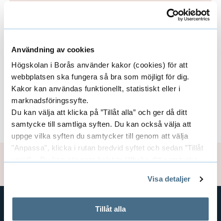
k
Forskare/Medarbetare
a
E
p
x
l
Användning av cookies
p
i
Områden
E
Högskolan i Borås använder kakor (cookies) för att
g
a
webbplatsen ska fungera så bra som möjligt för dig.
x
Kakor kan användas funktionellt, statistiskt eller i
a
n
marknadsföringssyfte.
p
b
Finansiärer
E
Du kan välja att klicka på ”Tillåt alla” och ger då ditt
d
e
a
samtycke till samtliga syften. Du kan också välja att
x
r
e
uppge vilka syften du samtycker till genom att välja
n
"Anpassa", klicka i rutan bredvid syftet och sedan ”Tillåt
ä
p
r
Uppdaterad: 2023-04-12
urval”. Du kan när som helst ta tillbaka ditt samtycke
d
k
a
genom att öppna CookieBot på vår sida och klicka på ”Ta
a
n
Visa detaljer
e
tillbaka samtycke”.
n
i
F
På fliken "Information" kan du läsa om hur kakorna
r
används och hur vi och våra leverantörer inhämtar och
n
Tillåt alla
d
o
behandlar personuppgifter.
GENVÄGAR