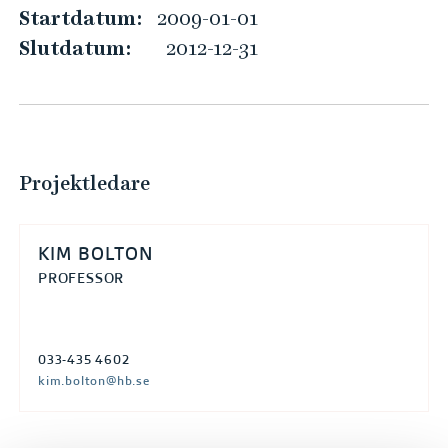
ä
e
Startdatum:
2009-01-01
h
m
Slutdatum:
2012-12-31
å
p
l
n
l
i
e
n
t
g
Projektledare
a
v
KIM BOLTON
v
PROFESSOR
e
t
e
033-435 4602
kim.bolton@hb.se
n
s