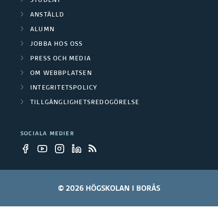
STUDENT
s
r
r
ANSTÄLLD
i
e
b
ALUMN
g
r
JOBBA HOS OSS
n
e
PRESS OCH MEDIA
o
t
OM WEBBPLATSEN
c
a
INTEGRITETSPOLICY
h
TILLGÄNGLIGHETSREDOGÖRELSE
u
r
t
e
v
SOCIALA MEDIER
e
c
k
© 2026 HÖGSKOLAN I BORÅS
l
i