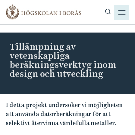
H
M
o
E
V
p
N
i
p
Y
s
a
a
t
Tillämpning av
s
i
vetenskapliga
ö
l
beräkningsverktyg inom
k
l
design och utveckling
p
h
å
u
h
v
b
u
T
.
I detta projekt undersöker vi möjligheten
d
i
s
i
att använda datorberäkningar för att
l
e
n
selektivt återvinna värdefulla metaller.
l
n