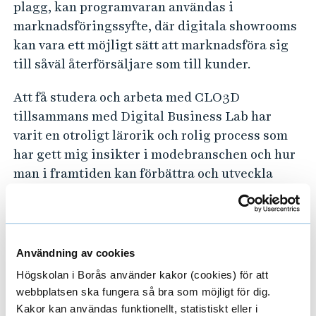
plagg, kan programvaran användas i
marknadsföringssyfte, där digitala showrooms
kan vara ett möjligt sätt att marknadsföra sig
till såväl återförsäljare som till kunder.
Att få studera och arbeta med CLO3D
tillsammans med Digital Business Lab har
varit en otroligt lärorik och rolig process som
har gett mig insikter i modebranschen och hur
man i framtiden kan förbättra och utveckla
denna. Att få arbeta i CLO3D, få lära sig hur
man kan behärska detta och hur det fungerar i
praktiken kommer jag bära med mig framöver
och kommer vara ett verktyg som jag kommer
Användning av cookies
bära med mig till framtida arbetsmöjligheter.
Högskolan i Borås använder kakor (cookies) för att
För dig som också känner att det hade varit
webbplatsen ska fungera så bra som möjligt för dig.
intressant att får utföra en studie inom samma
Kakor kan användas funktionellt, statistiskt eller i