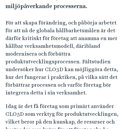
e
miljöpåverkande processerna.
h
å
För att skapa förändring, och påbörja arbetet
l
för att nå de globala hållbarhetsmålen är det
l
därför kritiskt för företag att anamma en mer
e
hållbar verksamhetsmodell, däribland
t
modernisera och förbättra
produktutvecklingsprocessen. Fältstudien
undersöker hur CLO3D kan möjliggöra detta,
hur det fungerar i praktiken, på vilka sätt det
förbättrar processen och varför företag bör
integrera detta i sin verksamhet.
Idag är det få företag som primärt använder
CLO3D som verktyg för produktutvecklingen,
vilket beror på den kunskap, de resurser och