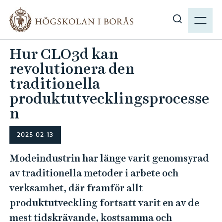
H
M
o
E
V
p
N
i
p
Hur CLO3d kan
Y
s
a
revolutionera den
a
t
s
traditionella
i
ö
produktutvecklingsprocesse
l
k
l
n
p
h
å
u
2025-02-13
h
v
b
Modeindustrin har länge varit genomsyrad
u
.
d
av traditionella metoder i arbete och
s
i
verksamhet, där framför allt
e
n
produktutveckling fortsatt varit en av de
n
mest tidskrävande, kostsamma och