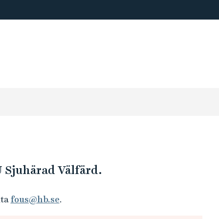
U Sjuhärad Välfärd.
kta
fous@hb.se
.