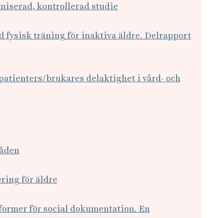
omiserad, kontrollerad studie
d fysisk träning för inaktiva äldre. Delrapport
patienters/brukares delaktighet i vård- och
råden
ring för äldre
sformer för social dokumentation. En