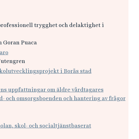
 professionell trygghet och delaktighet i
h Goran Puaca
varo
Jutengren
skolutvecklingsprojekt i Borås stad
ens uppfattningar om äldre vårdtagares
d- och omsorgsboenden och hantering av frågor
olan, skol- och socialtjänstbaserat