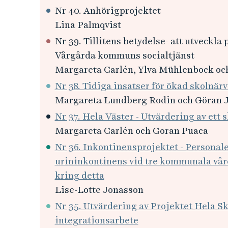
e
Nr 40. Anhörigprojektet
h
Lina Palmqvist
å
Nr 39. Tillitens betydelse- att utveckla
l
l
Vårgårda kommuns socialtjänst
e
Margareta Carlén, Ylva Mühlenbock oc
t
Nr 38. Tidiga insatser för ökad skolnär
Margareta Lundberg Rodin och Göran 
Nr 37. Hela Väster - Utvärdering av ett 
Margareta Carlén och Goran Puaca
Nr 36. Inkontinensprojektet - Personal
urininkontinens vid tre kommunala vår
kring detta
Lise-Lotte Jonasson
Nr 35. Utvärdering av Projektet Hela Sk
integrationsarbete