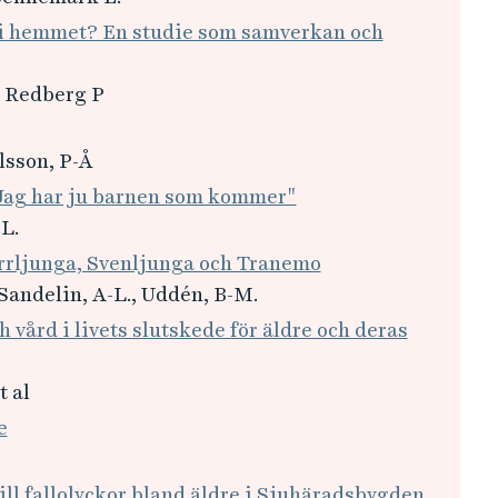
a i hemmet? En studie som samverkan och
, Redberg P
lsson, P-Å
 "Jag har ju barnen som kommer"
L.
errljunga, Svenljunga och Tranemo
, Sandelin, A-L., Uddén, B-M.
ch vård i livets slutskede för äldre och deras
t al
e
till fallolyckor bland äldre i Sjuhäradsbygden.