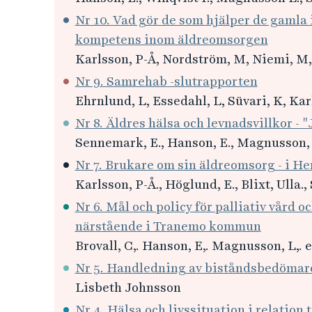
Nr 10. Vad gör de som hjälper de gaml
kompetens inom äldreomsorgen
Karlsson, P-Å, Nordström, M, Niemi, M
Nr 9. Samrehab -slutrapporten
Ehrnlund, L, Essedahl, L, Süvari, K, Kar
Nr 8. Äldres hälsa och levnadsvillkor -
Sennemark, E., Hanson, E., Magnusson, 
Nr 7. Brukare om sin äldreomsorg - i H
Karlsson, P-Å., Höglund, E., Blixt, Ulla.
Nr 6. Mål och policy för palliativ vård o
närstående i Tranemo kommun
Brovall, C,. Hanson, E,. Magnusson, L,. e
Nr 5. Handledning av biståndsbedömar
Lisbeth Johnsson
Nr 4. Hälsa och livssituation i relation 