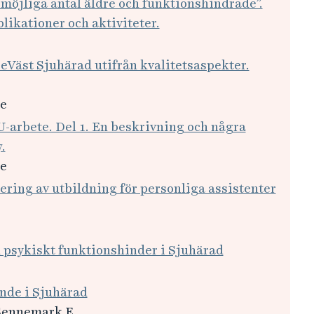
ta möjliga antal äldre och funktionshindrade”.
likationer och aktiviteter.
eVäst Sjuhärad utifrån kvalitetsaspekter.
ke
oU-arbete. Del 1. En beskrivning och några
.
ke
ering av utbildning för personliga assistenter
d psykiskt funktionshinder i Sjuhärad
ende i Sjuhärad
 Sennemark E.