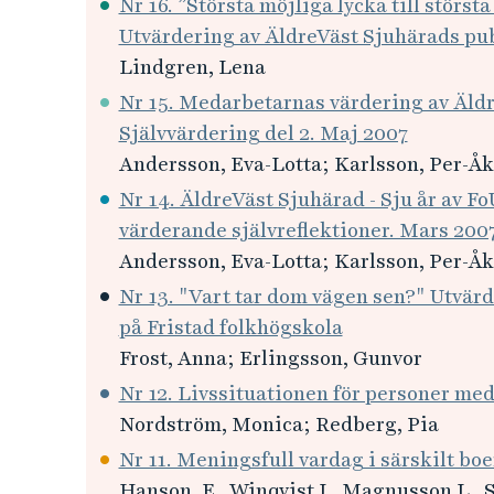
Nr 16. ”Största möjliga lycka till störs
Utvärdering av ÄldreVäst Sjuhärads pub
Lindgren, Lena
Nr 15. Medarbetarnas värdering av Äldr
Självvärdering del 2. Maj 2007
Andersson, Eva-Lotta; Karlsson, Per-Å
Nr 14. ÄldreVäst Sjuhärad - Sju år av F
värderande självreflektioner. Mars 2007
Andersson, Eva-Lotta; Karlsson, Per-Å
Nr 13. "Vart tar dom vägen sen?" Utvärd
på Fristad folkhögskola
Frost, Anna; Erlingsson, Gunvor
Nr 12. Livssituationen för personer me
Nordström, Monica; Redberg, Pia
Nr 11. Meningsfull vardag i särskilt bo
Hanson, E., Winqvist I., Magnusson L.,