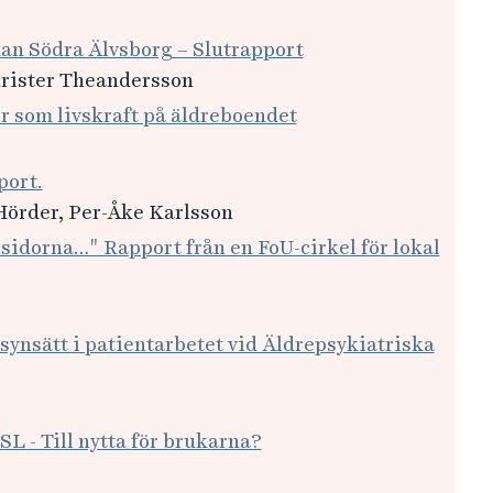
an Södra Älvsborg – Slutrapport
hrister Theandersson
er som livskraft på äldreboendet
port.
Hörder, Per-Åke Karlsson
a sidorna…" Rapport från en FoU-cirkel för lokal
 synsätt i patientarbetet vid Äldrepsykiatriska
SL - Till nytta för brukarna?