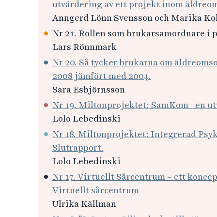
utvärdering av ett projekt inom äldre
Anngerd Lönn Svensson och Marika K
Nr 21. Rollen som brukarsamordnare i p
Lars Rönnmark
Nr 20. Så tycker brukarna om äldreoms
2008 jämfört med 2004.
Sara Esbjörnsson
Nr 19. Miltonprojektet: SamKom - en ut
Lolo Lebedinski
Nr 18. Miltonprojektet: Integrerad Psy
Slutrapport.
Lolo Lebedinski
Nr 17. Virtuellt Sårcentrum – ett konce
Virtuellt sårcentrum
Ulrika Källman