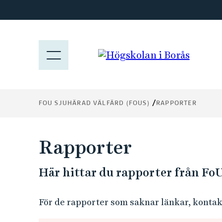
H
o
p
p
M
a
E
t
N
i
Y
l
FOU SJUHÄRAD VÄLFÄRD (FOUS)
RAPPORTER
l
h
u
Rapporter
v
u
Här hittar du rapporter från Fo
d
i
n
För de rapporter som saknar länkar, konta
n