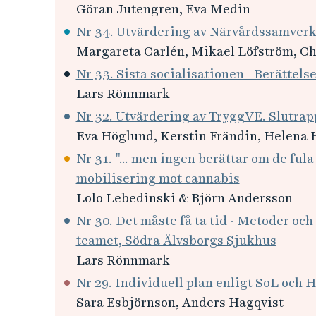
Göran Jutengren, Eva Medin
Nr 34. Utvärdering av Närvårdssamverk
Margareta Carlén, Mikael Löfström, C
Nr 33. Sista socialisationen - Berättels
Lars Rönnmark
Nr 32. Utvärdering av TryggVE. Slutrap
Eva Höglund, Kerstin Frändin, Helena 
Nr 31. "... men ingen berättar om de ful
mobilisering mot cannabis
Lolo Lebedinski & Björn Andersson
Nr 30. Det måste få ta tid - Metoder och
teamet, Södra Älvsborgs Sjukhus
Lars Rönnmark
Nr 29. Individuell plan enligt SoL och H
Sara Esbjörnson, Anders Hagqvist