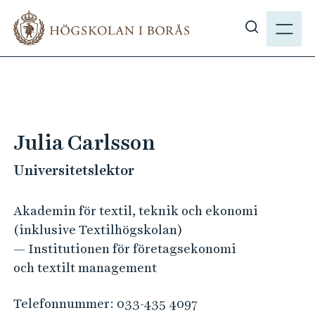
H
M
o
E
V
p
N
i
p
Y
s
a
a
t
s
i
ö
l
Julia Carlsson
k
l
p
Universitetslektor
h
å
u
h
v
Akademin för textil, teknik och ekonomi
b
u
(inklusive Textilhögskolan)
.
d
— Institutionen för företagsekonomi
s
i
och textilt management
e
n
n
Telefonnummer:
033-435 4097