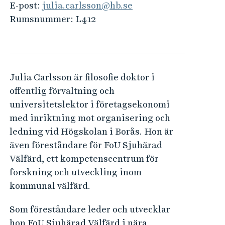
e
E-post:
julia.carlsson@hb.se
h
Rumsnummer:
L412
å
l
l
e
Julia Carlsson är filosofie doktor i
t
offentlig förvaltning och
universitetslektor i företagsekonomi
med inriktning mot organisering och
ledning vid Högskolan i Borås. Hon är
även föreståndare för FoU Sjuhärad
Välfärd, ett kompetenscentrum för
forskning och utveckling inom
kommunal välfärd.
Som föreståndare leder och utvecklar
hon FoU Sjuhärad Välfärd i nära