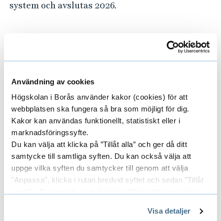
system och avslutas 2026.
Till forskarens publikationer i DiVA
(Digitala Vetenskapliga Arkivet)
Avhandlingstitel
Användning av cookies
Högskolan i Borås använder kakor (cookies) för att
När idéer får liv – Om intraprenader i
webbplatsen ska fungera så bra som möjligt för dig.
tre kommuner
Kakor kan användas funktionellt, statistiskt eller i
marknadsföringssyfte.
Externa publikationer
Du kan välja att klicka på ”Tillåt alla” och ger då ditt
samtycke till samtliga syften. Du kan också välja att
Carlsson, J. (2019). När idéer får liv –
uppge vilka syften du samtycker till genom att välja
Om intraprenader i tre kommuner,
"Anpassa", klicka i rutan bredvid syftet och sedan ”Tillåt
akademisk avhandling, Göteborg:
urval”. Du kan när som helst ta tillbaka ditt samtycke
Förvaltningshögskolan.
genom att öppna CookieBot på vår sida och klicka på ”Ta
Visa detaljer
tillbaka samtycke”.