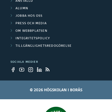
ANSTÄLLD
g
ALUMN
JOBBA HOS OSS
r
PRESS OCH MEDIA
u
OM WEBBPLATSEN
p
INTEGRITETSPOLICY
TILLGÄNGLIGHETSREDOGÖRELSE
p
e
SOCIALA MEDIER
r
© 2026 HÖGSKOLAN I BORÅS