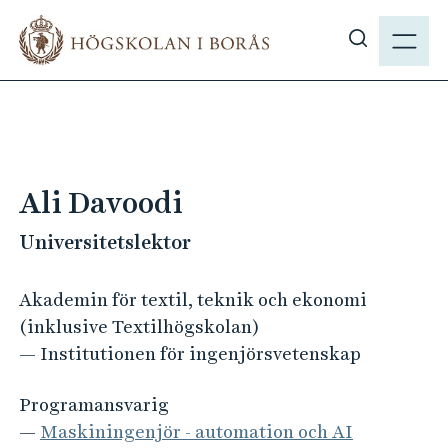
H
M
o
E
V
p
N
i
p
Y
s
a
a
t
s
i
ö
l
Ali Davoodi
k
l
p
Universitetslektor
h
å
u
h
v
Akademin för textil, teknik och ekonomi
b
u
(inklusive Textilhögskolan)
.
d
— Institutionen för ingenjörsvetenskap
s
i
e
n
Programansvarig
n
—
Maskiningenjör - automation och AI