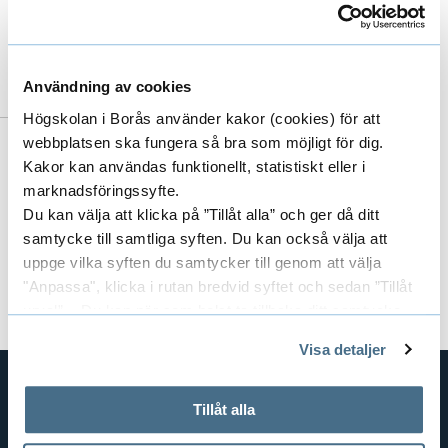
033-435 4844
nada.al-hellali@hb.se
Användning av cookies
Högskolan i Borås använder kakor (cookies) för att
webbplatsen ska fungera så bra som möjligt för dig.
Kakor kan användas funktionellt, statistiskt eller i
marknadsföringssyfte.
Du kan välja att klicka på ”Tillåt alla” och ger då ditt
samtycke till samtliga syften. Du kan också välja att
uppge vilka syften du samtycker till genom att välja
Forskargrupper
E
"Anpassa", klicka i rutan bredvid syftet och sedan ”Tillåt
urval”. Du kan när som helst ta tillbaka ditt samtycke
x
genom att öppna CookieBot på vår sida och klicka på ”Ta
Visa detaljer
tillbaka samtycke”.
p
På fliken "Information" kan du läsa om hur kakorna
a
används och hur vi och våra leverantörer inhämtar och
Tillåt alla
GENVÄGAR
behandlar personuppgifter.