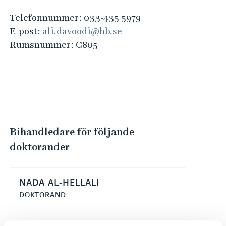
e
h
Telefonnummer:
033-435 5979
å
E-post:
ali.davoodi@hb.se
l
Rumsnummer:
C805
l
e
t
Bihandledare för följande
doktorander
NADA AL-HELLALI
DOKTORAND