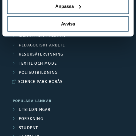
n
BIBLIOTEKSHÖGSKOLAN
Anpassa
TEXTILHÖGSKOLAN
d
BIBLIOTEKS- OCH INFORMATIONSVETENSKAP
e
Avvisa
HANDEL OCH IT
r
MÄNNISKAN I VÅRDEN
PEDAGOGISKT ARBETE
a
RESURSÅTERVINNING
F
TEXTIL OCH MODE
o
POLISUTBILDNING
SCIENCE PARK BORÅS
r
s
POPULÄRA LÄNKAR
k
UTBILDNINGAR
FORSKNING
a
STUDENT
r