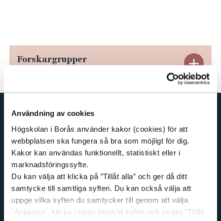
e
h
å
l
l
Forskargrupper
E
e
t
x
p
Användning av cookies
a
GENVÄGAR
Högskolan i Borås använder kakor (cookies) för att
n
webbplatsen ska fungera så bra som möjligt för dig.
BIBLIOTEKSHÖGSKOLAN
Kakor kan användas funktionellt, statistiskt eller i
TEXTILHÖGSKOLAN
d
marknadsföringssyfte.
BIBLIOTEKS- OCH INFORMATIONSVETENSKAP
Du kan välja att klicka på ”Tillåt alla” och ger då ditt
e
HANDEL OCH IT
samtycke till samtliga syften. Du kan också välja att
r
uppge vilka syften du samtycker till genom att välja
MÄNNISKAN I VÅRDEN
"Anpassa", klicka i rutan bredvid syftet och sedan ”Tillåt
PEDAGOGISKT ARBETE
a