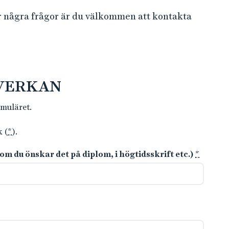
r några frågor är du välkommen att kontakta
DVERKAN
rmuläret.
k (
*
).
m du önskar det på diplom, i högtidsskrift etc.)
*