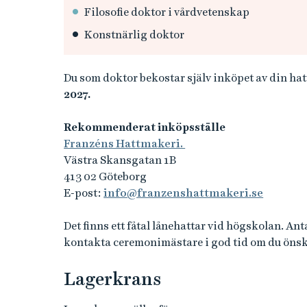
Filosofie doktor i vårdvetenskap
Konstnärlig doktor
Du som doktor bekostar själv inköpet av din ha
2027.
Rekommenderat inköpsställe
Franzéns Hattmakeri.
Västra Skansgatan 1B
413 02 Göteborg
E-post:
info@franzenshattmakeri.se
Det finns ett fåtal lånehattar vid högskolan. An
kontakta ceremonimästare i god tid om du önska
Lagerkrans