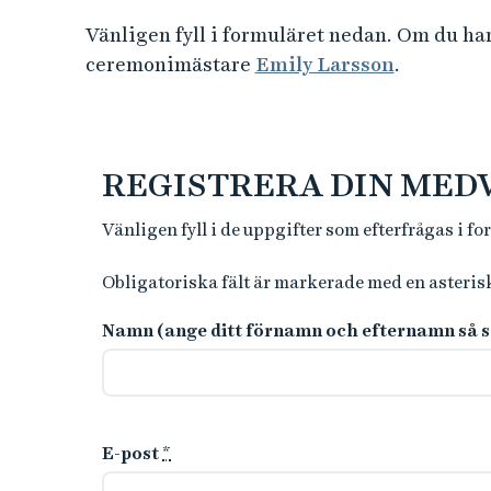
e
h
Vänligen fyll i formuläret nedan. Om du ha
å
ceremonimästare
Emily Larsson
.
l
l
e
t
REGISTRERA DIN ME
Vänligen fyll i de uppgifter som efterfrågas i fo
Obligatoriska fält är markerade med en asteris
Namn (ange ditt förnamn och efternamn så so
E-post
*