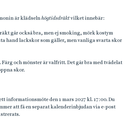
monin är klädseln
högtidsdräkt
vilket innebär:
kdräkt går också bra, men ej smoking, mörk kostym
örsta hand lackskor som gäller, men vanliga svarta skor
 Färg och mönster är valfritt. Det går bra med tvådelat
öppna skor.
ett informationsmöte den 1 mars 2027 kl. 17:00. Du
kommer att få en separat kalenderinbjudan via e-post
istrerats.