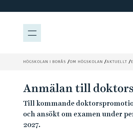
H
o
p
p
M
a
E
t
N
i
Y
l
HÖGSKOLAN I BORÅS
OM HÖGSKOLAN
AKTUELLT
l
h
u
Anmälan till doktor
v
u
Till kommande doktorspromotio
d
i
och ansökt om examen under per
n
2027.
n