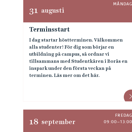
MÅNDA
31
augusti
Terminsstart
I dag startar höstterminen. Välkommen
alla studenter! För dig som börjar en
utbildning på campus, så ordnar vi
tillsammans med Studentkåren i Borås en
inspark under den första veckan på
terminen. Läs mer om det här.
FREDA
18
september
09:00–13:0