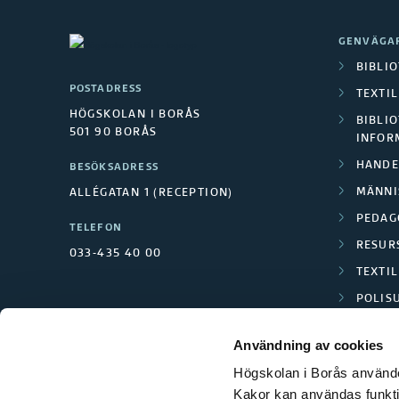
GENVÄGA
BIBLI
POSTADRESS
TEXTI
HÖGSKOLAN I BORÅS
BIBLIO
501 90 BORÅS
INFOR
HANDE
BESÖKSADRESS
MÄNNI
ALLÉGATAN 1 (RECEPTION)
PEDAG
TELEFON
RESUR
033-435 40 00
TEXTI
POLIS
SCIENC
Användning av cookies
Högskolan i Borås använder
Kakor kan användas funktion