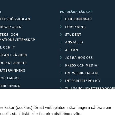
R
POPULÄRA LÄNKAR
OTEKSHÖGSKOLAN
UTBILDNINGAR
LHÖGSKOLAN
FORSKNING
TEKS- OCH
STUDENT
MATIONSVETENSKAP
ANSTÄLLD
L OCH IT
ALUMN
SKAN I VÅRDEN
JOBBA HOS OSS
OGISKT ARBETE
PRESS OCH MEDIA
SÅTERVINNING
OM WEBBPLATSEN
L OCH MODE
INTEGRITETSPOLICY
UTBILDNING
TILLGÄNGLIGHETSREDOGÖR
E PARK BORÅS
 kakor (cookies) för att webbplatsen ska fungera så bra som möj
ellt, statistiskt eller i marknadsföringssyfte.