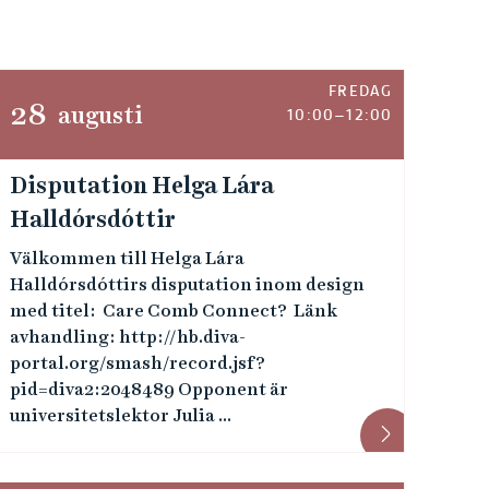
FREDAG
28
augusti
10:00–12:00
Disputation Helga Lára
Halldórsdóttir
Välkommen till Helga Lára
Halldórsdóttirs disputation inom design
med titel: Care Comb Connect? Länk
avhandling: http://hb.diva-
portal.org/smash/record.jsf?
pid=diva2:2048489 Opponent är
universitetslektor Julia ...