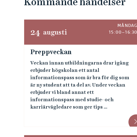
Kommande händelser
e
h
å
l
MÅNDA
24
augusti
l
15:00–16:3
e
t
Preppveckan
Veckan innan utbildningarna drar igång
erbjuder högskolan ett antal
informationspass som är bra för dig som
är ny student att ta del av. Under veckan
erbjuder vi bland annat ett
informationspass med studie- och
karriärvägledare som ger tips ...