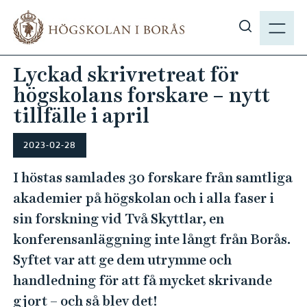
H
M
o
E
V
p
N
i
p
Lyckad skrivretreat för
Y
s
a
högskolans forskare – nytt
a
t
s
tillfälle i april
i
ö
l
k
2023-02-28
l
p
h
I höstas samlades 30 forskare från samtliga
å
u
akademier på högskolan och i alla faser i
h
v
b
sin forskning vid Två Skyttlar, en
u
.
d
konferensanläggning inte långt från Borås.
s
i
Syftet var att ge dem utrymme och
e
n
handledning för att få mycket skrivande
n
gjort – och så blev det!