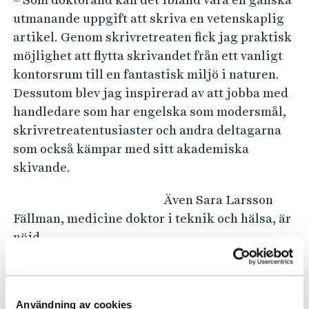
utmanande uppgift att skriva en vetenskaplig
artikel. Genom skrivretreaten fick jag praktisk
möjlighet att flytta skrivandet från ett vanligt
kontorsrum till en fantastisk miljö i naturen.
Dessutom blev jag inspirerad av att jobba med
handledare som har engelska som modersmål,
skrivretreatentusiaster och andra deltagarna
som också kämpar med sitt akademiska
skivande.
Även Sara Larsson
Fällman, medicine doktor i teknik och hälsa, är
nöjd.
– Skrivretreaten var värdefull för mig ur flera
synvinklar. Dels fick jag mycket kunskap om
Användning av cookies
skrivandet som process, dels fick jag träffa