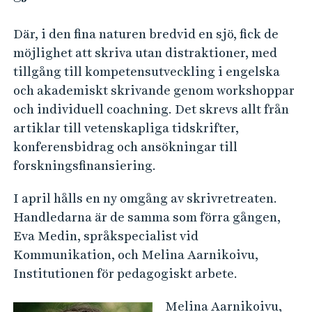
e
h
Där, i den fina naturen bredvid en sjö, fick de
å
möjlighet att skriva utan distraktioner, med
l
tillgång till kompetensutveckling i engelska
l
och akademiskt skrivande genom workshoppar
e
och individuell coachning. Det skrevs allt från
t
artiklar till vetenskapliga tidskrifter,
konferensbidrag och ansökningar till
forskningsfinansiering.
I april hålls en ny omgång av skrivretreaten.
Handledarna är de samma som förra gången,
Eva Medin, språkspecialist vid
Kommunikation, och Melina Aarnikoivu,
Institutionen för pedagogiskt arbete.
Melina Aarnikoivu,