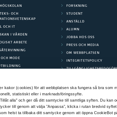
LHÖGSKOLAN
FORSKNING
TEKS- OCH
STUDENT
MATIONSVETENSKAP
ANSTÄLLD
L OCH IT
ALUMN
SKAN I VÅRDEN
JOBBA HOS OSS
OGISKT ARBETE
PRESS OCH MEDIA
SÅTERVINNING
OM WEBBPLATSEN
L OCH MODE
INTEGRITETSPOLICY
UTBILDNING
TILLGÄNGLIGHETSREDOGÖR
E PARK BORÅS
 kakor (cookies) för att webbplatsen ska fungera så bra som möj
ellt, statistiskt eller i marknadsföringssyfte.
Tillåt alla” och ger då ditt samtycke till samtliga syften. Du kan o
© 2026 HÖGSKOLAN I BORÅS
ycker till genom att välja "Anpassa", klicka i rutan bredvid syfte
 som helst ta tillbaka ditt samtycke genom att öppna CookieBot p