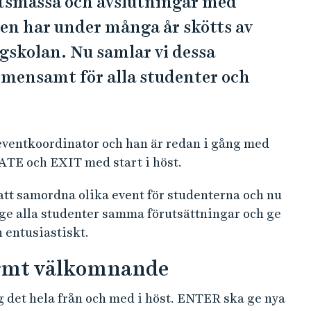
tsmässa och avslutningar med
en har under många år skötts av
ögskolan. Nu samlar vi dessa
emensamt för alla studenter och
eventkoordinator och han är redan i gång med
ATE och EXIT med start i höst.
att samordna olika event för studenterna och nu
l ge alla studenter samma förutsättningar och ge
 entusiastiskt.
varmt välkomnande
g det hela från och med i höst. ENTER ska ge nya