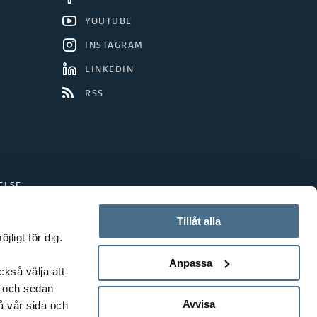
YOUTUBE
INSTAGRAM
LINKEDIN
RSS
ELSE
Tillåt alla
ligt för dig.
Anpassa
ckså välja att
t och sedan
Avvisa
å vår sida och