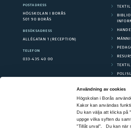
POSTADRESS
TEXTI
HÖGSKOLAN I BORÅS
BIBLIO
501 90 BORÅS
INFOR
HANDE
BESÖKSADRESS
MÄNNI
ALLÉGATAN 1 (RECEPTION)
PEDAG
TELEFON
RESUR
033-435 40 00
TEXTI
POLIS
SCIENC
Användning av cookies
Högskolan i Borås använder
Kakor kan användas funktion
Du kan välja att klicka på ”
uppge vilka syften du samt
”Tillåt urval”. Du kan när