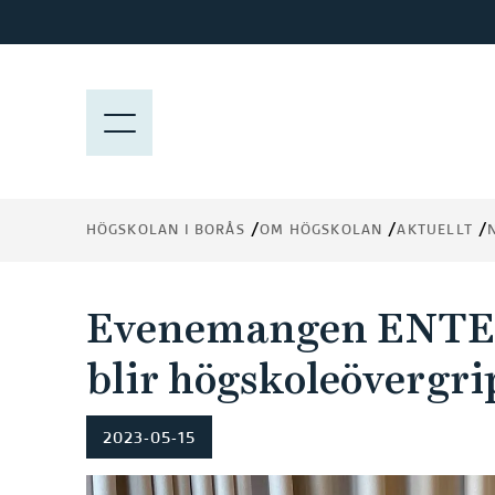
H
o
p
p
M
a
E
t
N
i
Y
l
HÖGSKOLAN I BORÅS
OM HÖGSKOLAN
AKTUELLT
l
h
u
Evenemangen ENTE
v
u
blir högskoleövergr
d
i
2023-05-15
n
n