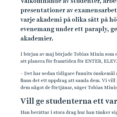
Välkomnande av studenter, arbe
presentationer av examensarbet
varje akademi på olika sätt på h
evenemang under ett paraply, g
akademier.
I början av maj började Tobias Minin som 
att planera för framtiden för ENTER, ELEV
– Det har sedan tidigare funnits önskemål 
finns det ett uppdrag att samla dem. Vi vil
dem något de förtjänar, säger Tobias Minin
Vill ge studenterna ett 
Han berättar i stora drag hur han tänker si