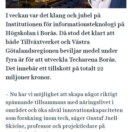
e
h
I veckan var det klang och jubel på
å
Institutionen för informationsteknologi på
l
l
Högskolan i Borås. Då stod det klart att
e
både Tillväxtverket och Västra
t
Götalandsregionen beviljar medel under
fyra år för att utveckla Techarena Borås.
Det innebär ett tillskott på totalt 22
miljoner kronor.
– Nu har vi möjlighet att skapa något riktigt
spännande tillsammans med näringslivet i
området och öka såväl innovationskapaciteten
som forskning inom tech, säger Gustaf Juell-
Skielse, professor och projektledare på