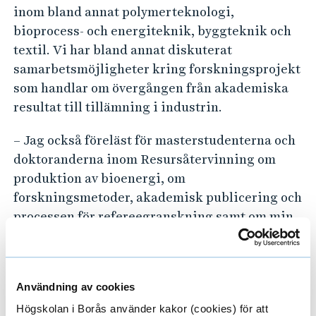
inom bland annat polymerteknologi,
bioprocess- och energiteknik, byggteknik och
textil. Vi har bland annat diskuterat
samarbetsmöjligheter kring forskningsprojekt
som handlar om övergången från akademiska
resultat till tillämning i industrin.
– Jag också föreläst för masterstudenterna och
doktoranderna inom Resursåtervinning om
produktion av bioenergi, om
forskningsmetoder, akademisk publicering och
processen för refereegranskning samt om min
egen forskning som handlar om naturliga och
syntetiska polymerer och om designstrategier
för att omvandla avfalls- och restprodukter till
Användning av cookies
att producera energi eller andra kolbaserade
Högskolan i Borås använder kakor (cookies) för att
produkter. Vi har också talat om likheter och