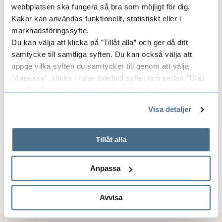
webbplatsen ska fungera så bra som möjligt för dig.
skillnader när det handlar om att anställa
Kakor kan användas funktionellt, statistiskt eller i
doktorander i Indien respektive i Sverige.
marknadsföringssyfte.
Du kan välja att klicka på ”Tillåt alla” och ger då ditt
Efter att Thallada Bhaskar tillsammans med
samtycke till samtliga syften. Du kan också välja att
forskarna på högskolan har identifierat
uppge vilka syften du samtycker till genom att välja
områden där samarbeten fungerar är målet att
"Anpassa", klicka i rutan bredvid syftet och sedan ”Tillåt
skriva ett övergripande samarbetsavtal och
urval”. Du kan när som helst ta tillbaka ditt samtycke
fortsätta utveckla samarbeten och skriva
genom att öppna CookieBot på vår sida och klicka på ”Ta
Visa detaljer
gemensamma ansökningar om medel till olika
tillbaka samtycke”.
På fliken "Information" kan du läsa om hur kakorna
projekt.
används och hur vi och våra leverantörer inhämtar och
Tillåt alla
behandlar personuppgifter.
Anpassa
Solveig Klug
Solveig Klug
Avvisa