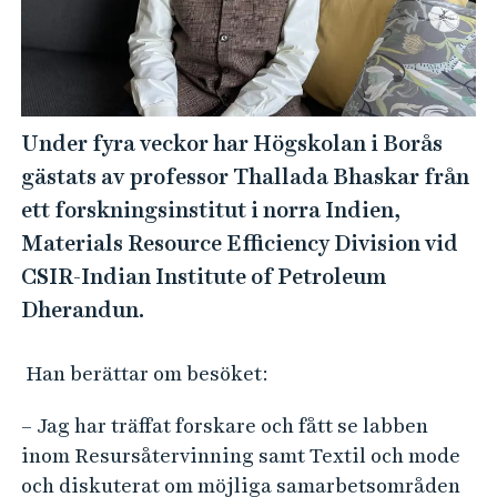
e
h
å
l
l
Under fyra veckor har Högskolan i Borås
e
gästats av professor Thallada Bhaskar från
t
ett forskningsinstitut i norra Indien,
Materials Resource Efficiency Division vid
CSIR-Indian Institute of Petroleum
Dherandun.
Han berättar om besöket:
– Jag har träffat forskare och fått se labben
inom Resursåtervinning samt Textil och mode
och diskuterat om möjliga samarbetsområden