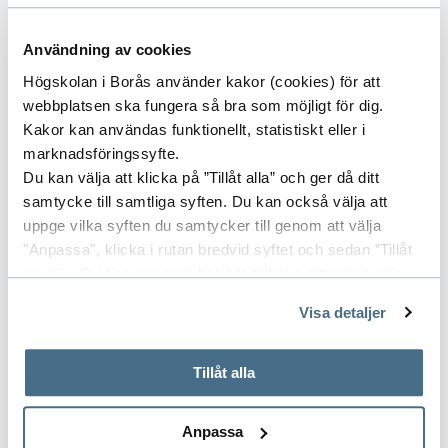
institutionen, med befintlig personalstyrka,
skulle visa ett underskott på drygt 22 miljoner
Användning av cookies
kronor. En organisationsöversyn påbörjades
där genomlysning av kursbudgetar och
Högskolan i Borås använder kakor (cookies) för att
webbplatsen ska fungera så bra som möjligt för dig.
kursupplägg har varit en del, och att minska
Kakor kan användas funktionellt, statistiskt eller i
antalet anställda en annan.
marknadsföringssyfte.
Du kan välja att klicka på ”Tillåt alla” och ger då ditt
Under hösten kunde den undervisande
samtycke till samtliga syften. Du kan också välja att
personalen anmäla intresse för ett individuellt
uppge vilka syften du samtycker till genom att välja
avgångspaket. 14 personer valde att ta
"Anpassa", klicka i rutan bredvid syftet och sedan ”Tillåt
erbjudandet om ett individuellt avtal.
urval”. Du kan när som helst ta tillbaka ditt samtycke
genom att öppna CookieBot på vår sida och klicka på ”Ta
Detta var ändå inte tillräckligt för att spara in
Visa detaljer
tillbaka samtycke”.
22 miljoner och därför har nu tolv medarbetare
På fliken "Information" kan du läsa om hur kakorna
fått information om att de riskerar uppsägning
används och hur vi och våra leverantörer inhämtar och
Tillåt alla
på grund av arbetsbrist.
behandlar personuppgifter.
Anpassa