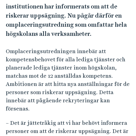
e
institutionen har informerats om att de
h
riskerar uppsägning. Nu pågår därför en
å
omplaceringsutredning som omfattar hela
l
l
högskolans alla verksamheter.
e
t
Omplaceringsutredningen innebär att
kompetensbehovet för alla lediga tjänster och
planerade lediga tjänster inom högskolan,
matchas mot de 12 anställdas kompetens.
Ambitionen är att hitta nya anställningar för de
personer som riskerar uppsägning. Detta
innebär att pågående rekryteringar kan
försenas.
– Det är jättetråkig att vi har behövt informera
personer om att de riskerar uppsägning. Det är