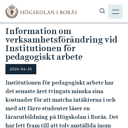
H
M
o
E
V
p
N
i
p
Information om
Y
s
a
verksamhetsförändring vid
a
t
s
Institutionen för
i
ö
pedagogiskt arbete
l
k
l
p
h
2024-04-25
å
u
Institutionen för pedagogiskt arbete har
h
v
b
det senaste året tvingats minska sina
u
.
d
kostnader för att matcha intäkterna i och
s
i
med att färre studenter läser en
e
n
lärarutbildning på Högskolan i Borås. Det
n
har lett fram till att tolv anställda inom